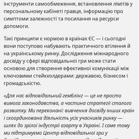
iнструменти самообмеження, встановлення лiмiтiв у
персональному кабiнетi гравця, iнформацiю про
симптоми залежностi та посилання на ресурси
допомоги.
Такі принципи є нормою в країнах ЄС — і сьогодні
вони поступово набувають практичного втілення й
на українському ринку. Дослiдження мiжнародного
досвiду у сферi вiдповiдальної гри може стати
основою для створення ефективної комунікації між
ключовими стейкхолдерами: державою, бiзнесом i
громадськiстю.
«Для нас вiдповiдальний гемблiнг — це не просто
вимога законодавства, а частина стратегiї сталого
розвитку. Ми переконанi: вивчення досвiду iнших країн
i скоординована дiяльнiсть усiх учасникiв ринку —
шлях до зрiлої iндустрiї азарту в Українi. І саме тому
ми підтримуємо Центр відповідальної гри у