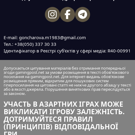
E-mail: goncharova.m1983@gmail.com
Тел.: +38(050) 337 30 33
Ідентифікатор в Реєстрі суб’єктів у сфері медіа: R40-00991
Допускається цитування матеріалів без отримання попередньої
згоди gamingpost.net за умови розміщення в тексті обов'язкового
посилання на gamingpost.net. Для інтернет-видань обов'язкове
розміщення прямим, відкритим для пошукових систем
гіперпосилання на цитовані статті не нижче другого абзацу у тексті
або в якості джерела. Порушення виняткових прав переслідується
за законом.
УЧАСТЬ В АЗАРТНИХ ІГРАХ МОЖЕ
ВИКЛИКАТИ ІГРОВУ ЗАЛЕЖНІСТЬ.
ДОТРИМУЙТЕСЯ ПРАВИЛ
(ПРИНЦИПІВ) ВІДПОВІДАЛЬНОЇ
ГРИ