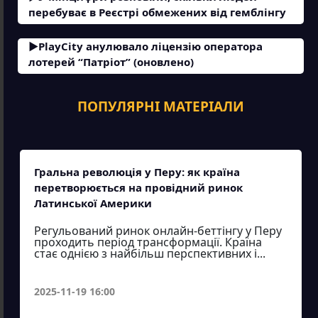
перебуває в Реєстрі обмежених від гемблінгу
PlayCity анулювало ліцензію оператора
лотерей “Патріот” (оновлено)
ПОПУЛЯРНІ МАТЕРІАЛИ
Гральна революція у Перу: як країна
перетворюється на провідний ринок
Латинської Америки
Регульований ринок онлайн-беттінгу у Перу
проходить період трансформації. Країна
стає однією з найбільш перспективних і...
2025-11-19 16:00