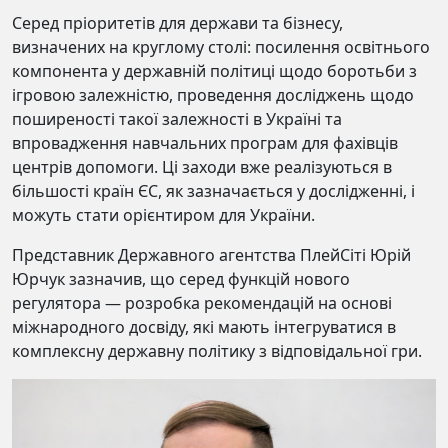
Серед прiоритетiв для держави та бiзнесу,
визначених на круглому столi: посилення освiтнього
компонента у державнiй полiтицi щодо боротьби з
ігровою залежністю, проведення дослiджень щодо
поширеності такої залежності в Українi та
впровадження навчальних програм для фахiвцiв
центрiв допомоги. Цi заходи вже реалiзуються в
бiльшостi країн ЄС, як зазначається у дослідженні, i
можуть стати орiєнтиром для України.
Представник Державного агентства ПлейСіті Юрій
Юрчук зазначив, що серед функцій нового
регулятора — розробка рекомендацій на основі
міжнародного досвіду, які мають інтегруватися в
комплексну державну політику з відповідальної гри.