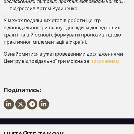
дослідженнях світових практик відповідальної гри»
,
— підкреслив Артем Рудиченко.
У межах подальших етапiв роботи Центр
вiдповiдальної гри планує дослідити досвiд iнших
країн i на цій основі сформувати пропозицiї щодо
практичної iмплементацiї в Українi.
Ознайомитися з уже проведеними дослідженнями
Центру відповідальної гри можна за
посиланням
.
Поділитись: