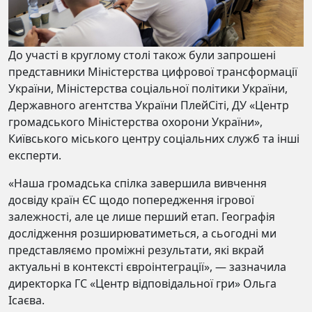
До участі в круглому столі також були запрошені
представники Міністерства цифрової трансформації
України, Міністерства соціальної політики України,
Державного агентства України ПлейСіті, ДУ «Центр
громадського Міністерства охорони України»,
Київського міського центру соціальних служб та інші
експерти.
«Наша громадська спілка завершила вивчення
досвіду країн ЄС щодо попередження ігрової
залежності, але це лише перший етап. Географія
дослідження розширюватиметься, а сьогодні ми
представляємо проміжні результати, якi вкрай
актуальнi в контекстi євроінтеграції», — зазначила
директорка ГС «Центр вiдповiдальної гри» Ольга
Ісаєва.