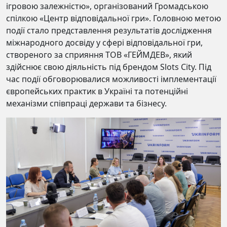
ігровою залежністю», організований Громадською
спілкою «Центр відповідальної гри». Головною метою
події стало представлення результатів дослідження
міжнародного досвіду у сфері відповідальної гри,
створеного за сприяння ТОВ «ГЕЙМДЕВ», який
здійснює свою діяльність під брендом Slots City. Пiд
час подiї обговорювалися можливостi імплементацiї
європейських практик в Українi та потенційні
механізми співпраці держави та бізнесу.