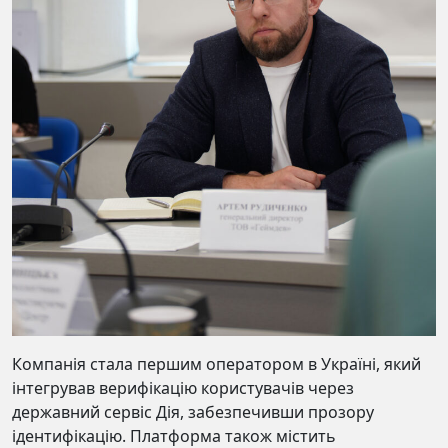
Компанія стала першим оператором в Українi, який
iнтегрував верифiкацiю користувачiв через
державний сервiс Дiя, забезпечивши прозору
iдентифiкацiю. Платформа також мiстить