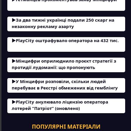
За два тижні українці подали 250 скарг на
незаконну рекламу азарту
PlayCity оштрафувало оператора на 432 тис.
Мінцифри оприлюднило проєкт стратегії з
протидії лудоманії: що пропонують
У Мінцифри розповіли, скільки людей
перебуває в Реєстрі обмежених від гемблінгу
PlayCity анулювало ліцензію оператора
лотерей “Патріот” (оновлено)
ПОПУЛЯРНІ МАТЕРІАЛИ