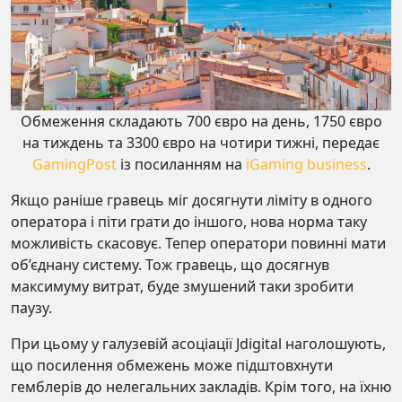
Обмеження складають 700 євро на день, 1750 євро
на тиждень та 3300 євро на чотири тижні, передає
GamingPost
із посиланням на
iGaming business
.
Якщо раніше гравець міг досягнути ліміту в одного
оператора і піти грати до іншого, нова норма таку
можливість скасовує. Тепер оператори повинні мати
об’єднану систему. Тож гравець, що досягнув
максимуму витрат, буде змушений таки зробити
паузу.
При цьому у галузевій асоціації Jdigital наголошують,
що посилення обмежень може підштовхнути
гемблерів до нелегальних закладів. Крім того, на їхню