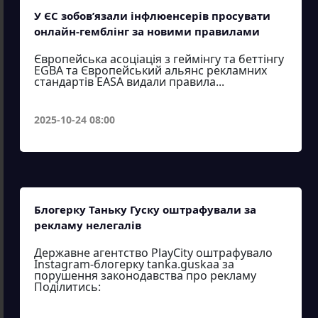
У ЄС зобов’язали інфлюенсерів просувати
онлайн-гемблінг за новими правилами
Європейська асоціація з геймінгу та беттінгу
EGBA та Європейський альянс рекламних
стандартів EASA видали правила...
2025-10-24 08:00
Блогерку Таньку Гуску оштрафували за
рекламу нелегалів
Державне агентство PlayCity оштрафувало
Instagram-блогерку tanka.guskaa за
порушення законодавства про рекламу
Поділитись: