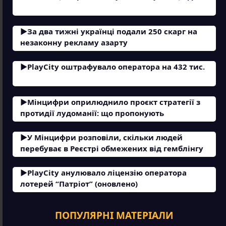
За два тижні українці подали 250 скарг на
незаконну рекламу азарту
PlayCity оштрафувало оператора на 432 тис.
Мінцифри оприлюднило проєкт стратегії з
протидії лудоманії: що пропонують
У Мінцифри розповіли, скільки людей
перебуває в Реєстрі обмежених від гемблінгу
PlayCity анулювало ліцензію оператора
лотерей “Патріот” (оновлено)
ПОПУЛЯРНІ МАТЕРІАЛИ