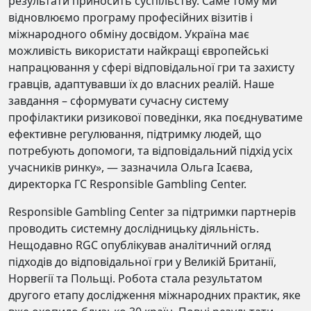
результати приносить суспільству. Саме тому ми
відновлюємо програму професійних візитів і
міжнародного обміну досвідом. Україна має
можливість використати найкращі європейські
напрацювання у сфері відповідальної гри та захисту
гравців, адаптувавши їх до власних реалій. Наше
завдання – сформувати сучасну систему
профілактики ризикової поведінки, яка поєднуватиме
ефективне регулювання, підтримку людей, що
потребують допомоги, та відповідальний підхід усіх
учасників ринку», — зазначила Ольга Ісаєва,
директорка ГС Responsible Gambling Center.
Responsible Gambling Center за підтримки партнерів
проводить системну дослідницьку діяльність.
Нещодавно RGC опублікував аналітичний огляд
підходів до відповідальної гри у Великій Британії,
Норвегії та Польщі. Робота стала результатом
другого етапу дослідження міжнародних практик, яке