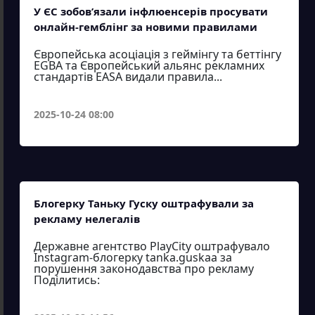
У ЄС зобов’язали інфлюенсерів просувати
онлайн-гемблінг за новими правилами
Європейська асоціація з геймінгу та беттінгу
EGBA та Європейський альянс рекламних
стандартів EASA видали правила...
2025-10-24 08:00
Блогерку Таньку Гуску оштрафували за
рекламу нелегалів
Державне агентство PlayCity оштрафувало
Instagram-блогерку tanka.guskaa за
порушення законодавства про рекламу
Поділитись: