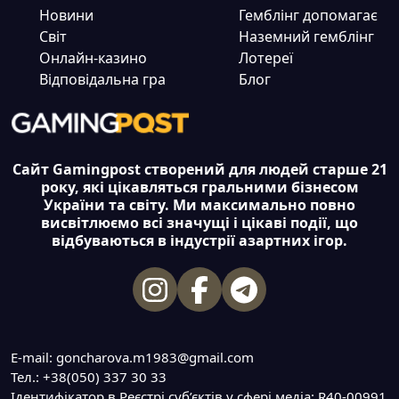
Новини
Гемблінг допомагає
Світ
Наземний гемблінг
Онлайн-казино
Лотереї
Відповідальна гра
Блог
Сайт Gamingpost створений для людей старше 21
року, які цікавляться гральними бізнесом
України та світу. Ми максимально повно
висвітлюємо всі значущі і цікаві події, що
відбуваються в індустрії азартних ігор.
E-mail: goncharova.m1983@gmail.com
Тел.: +38(050) 337 30 33
Ідентифікатор в Реєстрі суб’єктів у сфері медіа: R40-00991