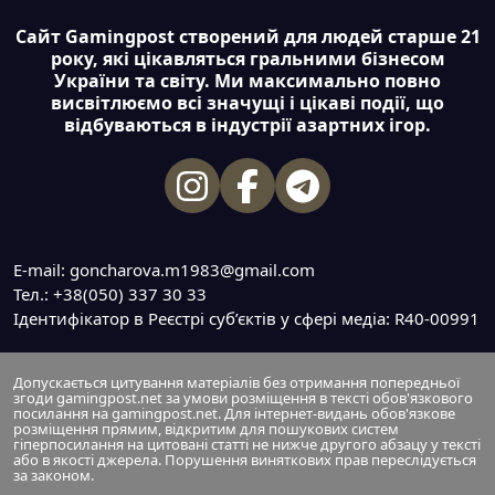
Сайт Gamingpost створений для людей старше 21
року, які цікавляться гральними бізнесом
України та світу. Ми максимально повно
висвітлюємо всі значущі і цікаві події, що
відбуваються в індустрії азартних ігор.
E-mail: goncharova.m1983@gmail.com
Тел.: +38(050) 337 30 33
Ідентифікатор в Реєстрі суб’єктів у сфері медіа: R40-00991
Допускається цитування матеріалів без отримання попередньої
згоди gamingpost.net за умови розміщення в тексті обов'язкового
посилання на gamingpost.net. Для інтернет-видань обов'язкове
розміщення прямим, відкритим для пошукових систем
гіперпосилання на цитовані статті не нижче другого абзацу у тексті
або в якості джерела. Порушення виняткових прав переслідується
за законом.