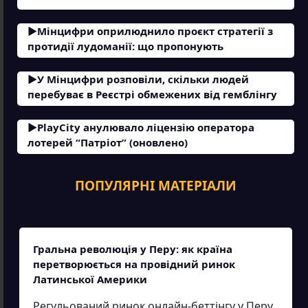
Мінцифри оприлюднило проєкт стратегії з
протидії лудоманії: що пропонують
У Мінцифри розповіли, скільки людей
перебуває в Реєстрі обмежених від гемблінгу
PlayCity анулювало ліцензію оператора
лотерей “Патріот” (оновлено)
ПОПУЛЯРНІ МАТЕРІАЛИ
Гральна революція у Перу: як країна
перетворюється на провідний ринок
Латинської Америки
Регульований ринок онлайн-беттінгу у Перу