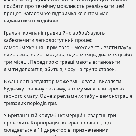
подбати про технічну можливість реалізувати цей
процес. Загалом же підтримка клієнтам має
надаватися цілодобово.
Гральні компанії традиційно зобов’язують
забезпечити легкодоступний процес
самообмеження . Крім того – можливість взяти паузу
один день, один тиждень, один місяць, два місяці або
три місяці. Перед грою гравці мають встановити
ліміти депозитів, збитків, часу на гру та ставок.
В Альберті регулятор може змінювати і видаляти
будь-яку гральну рекламу, в тому числі в інтересах
гарного смаку. Одне з рекламних табу – демонстрація
тривалих періодів гри.
У Британській Колумбії комерційні азартні ігри
проводить Корпорація лотереї провінції, що
складається з 11 директорів, призначеними