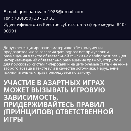
E-mail: goncharova.m1983@gmail.com
Тел.: +38(050) 337 30 33
Идентификатор в Реестре субъєктов в сфере медиа: R40-
00991
Допускается цитирование материалов без получения
предварительного согласия gamingpost.net при условии
размещения в тексте обязательной ссылки на gamingpost.net. Для
интернет-изданий обязательно размещение прямой, открытой
для поисковых систем гиперссылки на цитируемые статьи не ниже
второго абзаца в тексте или в качестве источника. Нарушение
исключительных прав преследуется по закону.
УЧАСТИЕ В АЗАРТНЫХ ИГРАХ
МОЖЕТ ВЫЗЫВАТЬ ИГРОВУЮ
ЗАВИСИМОСТЬ.
ПРИДЕРЖИВАЙТЕСЬ ПРАВИЛ
(ПРИНЦИПОВ) ОТВЕТСТВЕННОЙ
ИГРЫ