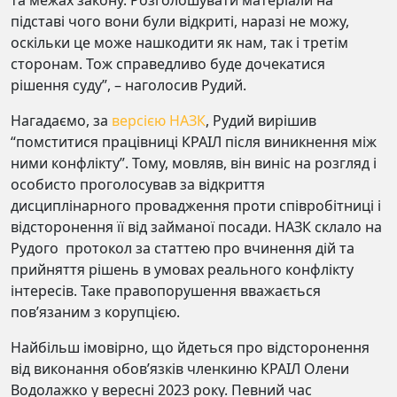
та межах закону. Розголошувати матеріали на
підставі чого вони були відкриті, наразі не можу,
оскільки це може нашкодити як нам, так і третім
сторонам. Тож справедливо буде дочекатися
рішення суду”, – наголосив Рудий.
Нагадаємо, за
версією НАЗК
, Рудий вирішив
“помститися працівниці КРАІЛ після виникнення між
ними конфлікту”. Тому, мовляв, він виніс на розгляд і
особисто проголосував за відкриття
дисциплінарного провадження проти співробітниці і
відсторонення її від займаної посади. НАЗК склало на
Рудого протокол за статтею про вчинення дій та
прийняття рішень в умовах реального конфлікту
інтересів. Таке правопорушення вважається
пов’язаним з корупцією.
Найбільш імовірно, що йдеться про відсторонення
від виконання обов’язків членкиню КРАІЛ Олени
Водолажко у вересні 2023 року. Певний час