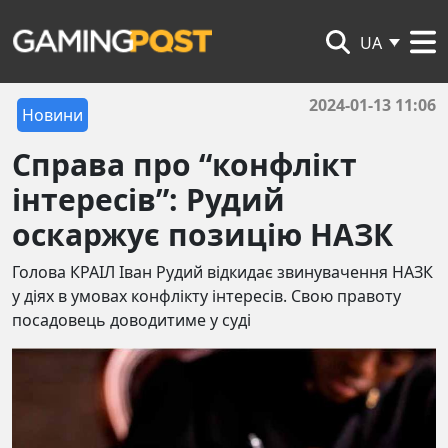
UA
2024-01-13 11:06
Новини
Справа про “конфлікт
інтересів”: Рудий
оскаржує позицію НАЗК
Голова КРАІЛ Іван Рудий відкидає звинувачення НАЗК
у діях в умовах конфлікту інтересів. Свою правоту
посадовець доводитиме у суді