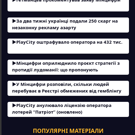
За два тижні українці подали 250 скарг на
незаконну рекламу азарту
PlayCity оштрафувало оператора на 432 тис.
Мінцифри оприлюднило проєкт стратегії з
протидії лудоманії: що пропонують
У Мінцифри розповіли, скільки людей
перебуває в Реєстрі обмежених від гемблінгу
PlayCity анулювало ліцензію оператора
лотерей “Патріот” (оновлено)
ПОПУЛЯРНІ МАТЕРІАЛИ