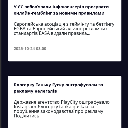
У ЄС зобов’язали інфлюенсерів просувати
онлайн-гемблінг за новими правилами
Європейська асоціація з геймінгу та беттінгу
EGBA та Європейський альянс рекламних
стандартів EASA видали правила...
2025-10-24 08:00
Блогерку Таньку Гуску оштрафували за
рекламу нелегалів
Державне агентство PlayCity оштрафувало
Instagram-блогерку tanka.guskaa за
порушення законодавства про рекламу
Поділитись: