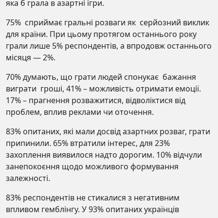
яка б грала в азартні ігри.
75% сприймає гральні розваги як серйозний виклик
для країни. При цьому протягом останнього року
грали лише 5% респондентів, а впродовж останнього
місяця — 2%.
70% думають, що грати людей спонукає бажання
виграти гроші, 41% – можливість отримати емоції.
17% – прагнення розважитися, відволіктися від
проблем, вплив реклами чи оточення.
83% опитаних, які мали досвід азартних розваг, грати
припинили. 65% втратили інтерес, для 23%
захоплення виявилося надто дорогим. 10% відчули
занепокоєння щодо можливого формування
залежності.
83% респондентів не стикалися з негативним
впливом гемблінгу. У 93% опитаних українців