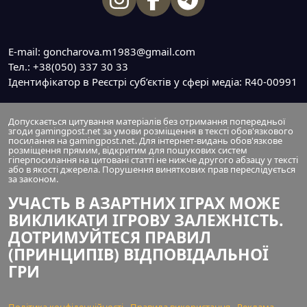
E-mail: goncharova.m1983@gmail.com
Тел.: +38(050) 337 30 33
Ідентифікатор в Реєстрі суб’єктів у сфері медіа: R40-00991
Допускається цитування матеріалів без отримання попередньої
згоди gamingpost.net за умови розміщення в тексті обов'язкового
посилання на gamingpost.net. Для інтернет-видань обов'язкове
розміщення прямим, відкритим для пошукових систем
гіперпосилання на цитовані статті не нижче другого абзацу у тексті
або в якості джерела. Порушення виняткових прав переслідується
за законом.
УЧАСТЬ В АЗАРТНИХ ІГРАХ МОЖЕ
ВИКЛИКАТИ ІГРОВУ ЗАЛЕЖНІСТЬ.
ДОТРИМУЙТЕСЯ ПРАВИЛ
(ПРИНЦИПІВ) ВІДПОВІДАЛЬНОЇ
ГРИ