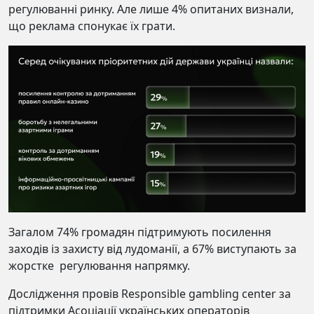
регулюванні ринку. Але лише 4% опитаних визнали,
що реклама спонукає їх грати.
Загалом 74% громадян підтримують посилення
заходів із захисту від лудоманії, а 67% виступають за
жорстке регулювання напрямку.
Дослідження провів Responsible gambling center за
підтримки Асоціації українських операторів