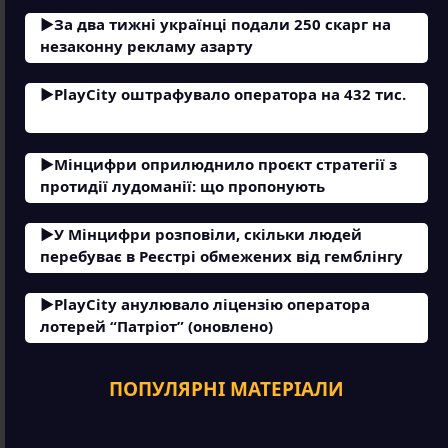
За два тижні українці подали 250 скарг на
незаконну рекламу азарту
PlayCity оштрафувало оператора на 432 тис.
Мінцифри оприлюднило проєкт стратегії з
протидії лудоманії: що пропонують
У Мінцифри розповіли, скільки людей
перебуває в Реєстрі обмежених від гемблінгу
PlayCity анулювало ліцензію оператора
лотерей “Патріот” (оновлено)
ПОПУЛЯРНІ МАТЕРІАЛИ