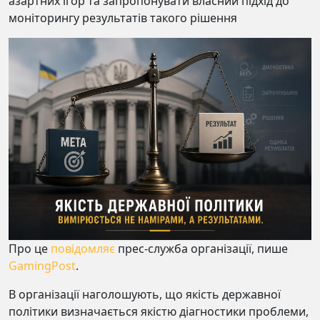
азартних ігор та запропонувати власний підхід до
моніторингу результатів такого рішення
Про це
повідомляє
прес-служба організації, пише
GamingPost
.
В організації наголошують, що якість державної
політики визначається якістю діагностики проблеми,