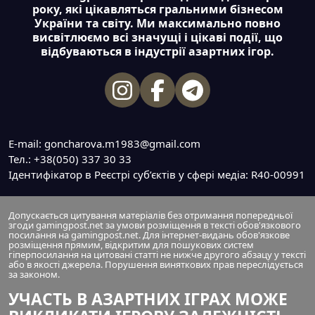
року, які цікавляться гральними бізнесом
України та світу. Ми максимально повно
висвітлюємо всі значущі і цікаві події, що
відбуваються в індустрії азартних ігор.
E-mail: goncharova.m1983@gmail.com
Тел.: +38(050) 337 30 33
Ідентифікатор в Реєстрі суб’єктів у сфері медіа: R40-00991
Допускається цитування матеріалів без отримання попередньої
згоди gamingpost.net за умови розміщення в тексті обов'язкового
посилання на gamingpost.net. Для інтернет-видань обов'язкове
розміщення прямим, відкритим для пошукових систем
гіперпосилання на цитовані статті не нижче другого абзацу у тексті
або в якості джерела. Порушення виняткових прав переслідується
за законом.
УЧАСТЬ В АЗАРТНИХ ІГРАХ МОЖЕ