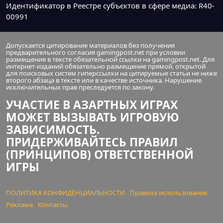
Идентификатор в Реестре субъєктов в сфере медиа: R40-
00991
Допускается цитирование материалов без получения
предварительного согласия gamingpost.net при условии
размещения в тексте обязательной ссылки на gamingpost.net. Для
интернет-изданий обязательно размещение прямой, открытой
для поисковых систем гиперссылки на цитируемые статьи не ниже
второго абзаца в тексте или в качестве источника. Нарушение
исключительных прав преследуется по закону.
УЧАСТИЕ В АЗАРТНЫХ ИГРАХ
МОЖЕТ ВЫЗЫВАТЬ ИГРОВУЮ
ЗАВИСИМОСТЬ.
ПРИДЕРЖИВАЙТЕСЬ ПРАВИЛ
(ПРИНЦИПОВ) ОТВЕТСТВЕННОЙ
ИГРЫ
ПОЛИТИКА КОНФИДЕНЦИАЛЬНОСТИ
Правила использования
Реклама
Контакты