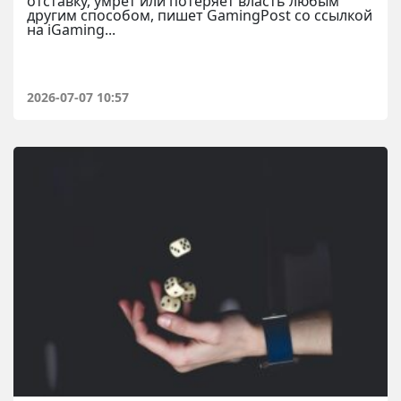
отставку, умрет или потеряет власть любым
другим способом, пишет GamingPost со ссылкой
на iGaming...
2026-07-07 10:57