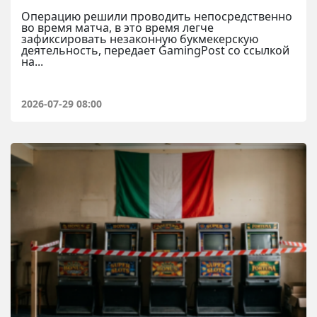
Операцию решили проводить непосредственно
во время матча, в это время легче
зафиксировать незаконную букмекерскую
деятельность, передает GamingPost со ссылкой
на...
2026-07-29 08:00