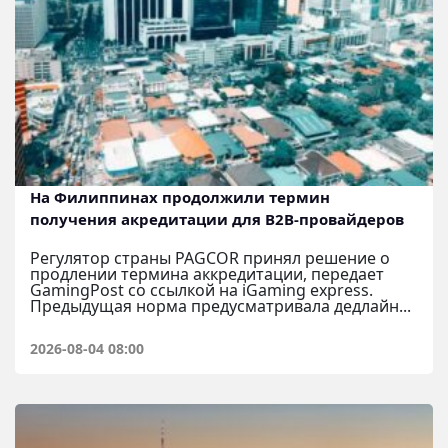
На Филиппинах продолжили термин
получения акредитации для B2B-провайдеров
Регулятор страны PAGCOR принял решение о
продлении термина аккредитации, передает
GamingPost со ссылкой на iGaming express.
Предыдущая норма предусматривала дедлайн...
2026-08-04 08:00