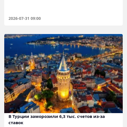
2026-07-31 09:00
В Турции заморозили 6,3 тыс. счетов из-за
ставок