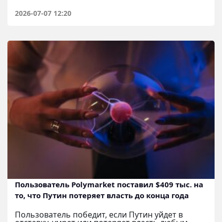
2026-07-07 12:20
Пользователь Polymarket поставил $409 тыс. на
то, что Путин потеряет власть до конца года
Пользователь победит, если Путин уйдет в