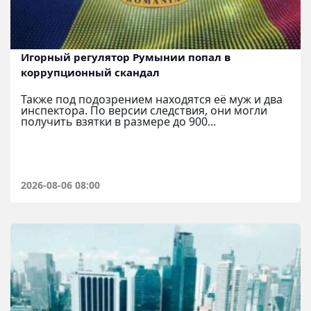
Игорный регулятор Румынии попал в
коррупционный скандал
Также под подозрением находятся её муж и два
инспектора. По версии следствия, они могли
получить взятки в размере до 900...
2026-08-06 08:00