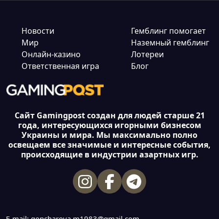
Новости
Гемблинг помогает
Мир
Наземный гемблинг
Онлайн-казино
Лотереи
Ответственная игра
Блог
Сайт Gamingpost создан для людей старше 21
года, интересующихся игорными бизнесом
Украины и мира. Мы максимально полно
освещаем все значимые и интересные события,
происходящие в индустрии азартных игр.
E-mail: goncharova.m1983@gmail.com