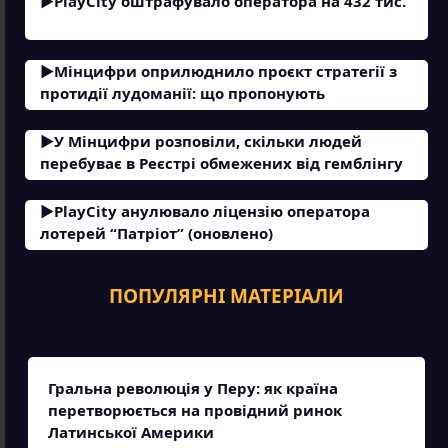
PlayCity оштрафувало оператора на 432 тис.
Мінцифри оприлюднило проєкт стратегії з
протидії лудоманії: що пропонують
У Мінцифри розповіли, скільки людей
перебуває в Реєстрі обмежених від гемблінгу
PlayCity анулювало ліцензію оператора
лотерей “Патріот” (оновлено)
ПОПУЛЯРНІ МАТЕРІАЛИ
Гральна революція у Перу: як країна
перетворюється на провідний ринок
Латинської Америки