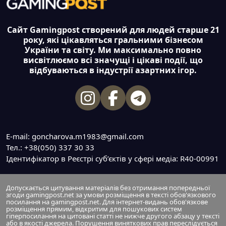
Сайт Gamingpost створений для людей старше 21
року, які цікавляться гральними бізнесом
України та світу. Ми максимально повно
висвітлюємо всі значущі і цікаві події, що
відбуваються в індустрії азартних ігор.
E-mail: goncharova.m1983@gmail.com
Тел.: +38(050) 337 30 33
Ідентифікатор в Реєстрі суб’єктів у сфері медіа: R40-00991
Допускається цитування матеріалів без отримання попередньої
згоди gamingpost.net за умови розміщення в тексті обов'язкового
посилання на gamingpost.net. Для інтернет-видань обов'язкове
розміщення прямим, відкритим для пошукових систем
гіперпосилання на цитовані статті не нижче другого абзацу у тексті
або в якості джерела. Порушення виняткових прав переслідується