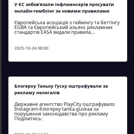
У ЄС зобов’язали інфлюенсерів просувати
онлайн-гемблінг за новими правилами
Європейська асоціація з геймінгу та беттінгу
EGBA та Європейський альянс рекламних
стандартів EASA видали правила...
2025-10-24 08:00
Блогерку Таньку Гуску оштрафували за
рекламу нелегалів
Державне агентство PlayCity оштрафувало
Instagram-блогерку tanka.guskaa за
порушення законодавства про рекламу
Поділитись: