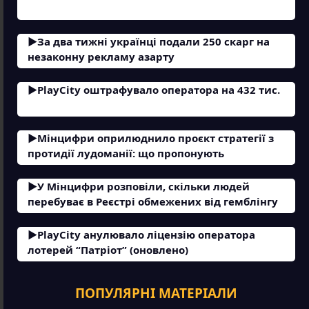
За два тижні українці подали 250 скарг на
незаконну рекламу азарту
PlayCity оштрафувало оператора на 432 тис.
Мінцифри оприлюднило проєкт стратегії з
протидії лудоманії: що пропонують
У Мінцифри розповіли, скільки людей
перебуває в Реєстрі обмежених від гемблінгу
PlayCity анулювало ліцензію оператора
лотерей “Патріот” (оновлено)
ПОПУЛЯРНІ МАТЕРІАЛИ