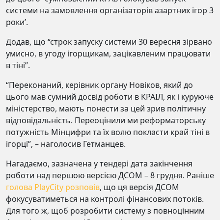
системи на замовлення організаторів азартних ігор 3
роки’.
Додав, що “строк запуску системи 30 вересня зірвано
умисно, в угоду ігорщикам, зацікавленим працювати
в тіні”.
“Переконаний, керівник органу Новіков, який до
цього мав сумний досвід роботи в КРАІЛ, як і куруюче
міністерство, мають понести за цей зрив політичну
відповідальність. Переоцінили ми реформаторську
потужність Мінцифри та їх волю покласти край тіні в
ігорці”, – наголосив Гетманцев.
Нагадаємо, зазначена у тендері дата закінчення
роботи над першою версією ДСОМ – 8 грудня. Раніше
голова PlayCity розповів
, що ця версія ДСОМ
фокусуватиметься на контролі фінансових потоків.
Для того ж, щоб розробити систему з повноцінним