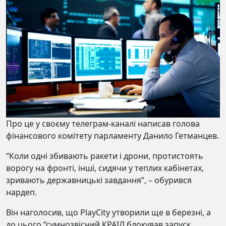
Про це у своєму телеграм-каналі написав голова
фінансового комітету парламенту Данило Гетманцев.
“Коли одні збивають ракети і дрони, протистоять
ворогу на фронті, інші, сидячи у теплих кабінетах,
зривають державницькі завдання”, – обурився
нардеп.
Він наголосив, що PlayCity утворили ще в березні, а
до цього “сумнозвісний КРАІЛ блокував запуск