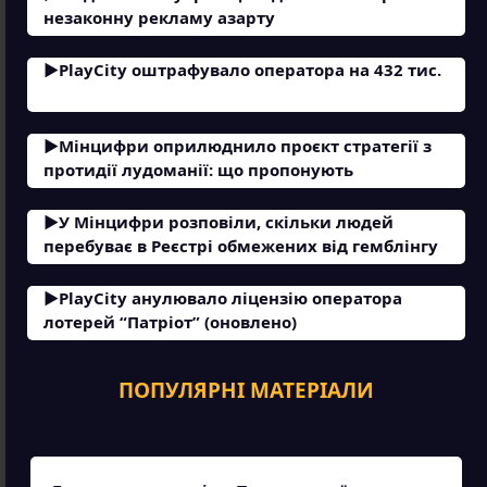
незаконну рекламу азарту
PlayCity оштрафувало оператора на 432 тис.
Мінцифри оприлюднило проєкт стратегії з
протидії лудоманії: що пропонують
У Мінцифри розповіли, скільки людей
перебуває в Реєстрі обмежених від гемблінгу
PlayCity анулювало ліцензію оператора
лотерей “Патріот” (оновлено)
ПОПУЛЯРНІ МАТЕРІАЛИ