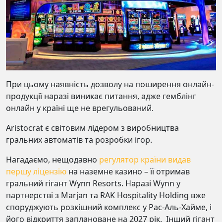
При цьому наявність дозволу на поширення онлайн-
продукції наразі виникає питання, адже гемблінг
онлайн у країні ще не врегульований.
Aristocrat є світовим лідером з виробництва
гральних автоматів та розробки ігор.
Нагадаємо, нещодавно
регулятор країни видав
першу ліцензію
на наземне казино – її отримав
гральний гігант Wynn Resorts. Наразі Wynn у
партнерстві з Marjan та RAK Hospitality Holding вже
споруджують розкішний комплекс у Рас-Аль-Хайме, і
його відкриття заплановане на 2027 рік. Інший гігант