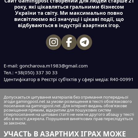
Сайт Gamingpost створений для людей старше 21
року, які цікавляться гральними бізнесом
України та світу. Ми максимально повно
висвітлюємо всі значущі і цікаві події, що
відбуваються в індустрії азартних ігор.
E-mail: goncharova.m1983@gmail.com
Тел.: +38(050) 337 30 33
Ідентифікатор в Реєстрі суб’єктів у сфері медіа: R40-00991
Допускається цитування матеріалів без отримання попередньої
згоди gamingpost.net за умови розміщення в тексті обов'язкового
посилання на gamingpost.net. Для інтернет-видань обов'язкове
розміщення прямим, відкритим для пошукових систем
гіперпосилання на цитовані статті не нижче другого абзацу у тексті
або в якості джерела. Порушення виняткових прав переслідується
за законом.
УЧАСТЬ В АЗАРТНИХ ІГРАХ МОЖЕ