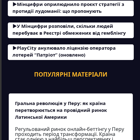
Мінцифри оприлюднило проєкт стратегії з
протидії лудоманії: що пропонують
У Мінцифри розповіли, скільки людей
перебуває в Реєстрі обмежених від гемблінгу
PlayCity анулювало ліцензію оператора
лотерей “Патріот” (оновлено)
ПОПУЛЯРНІ МАТЕРІАЛИ
Гральна революція у Перу: як країна
перетворюється на провідний ринок
Латинської Америки
Регульований ринок онлайн-беттінгу у Перу
проходить період трансформації. Країна
стає однією з найбільш перспективних і...