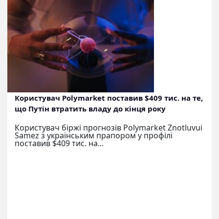
Користувач Polymarket поставив $409 тис. на те,
що Путін втратить владу до кінця року
Користувач біржі прогнозів Polymarket Znotluvui
Samez з українським прапором у профілі
поставив $409 тис. на...