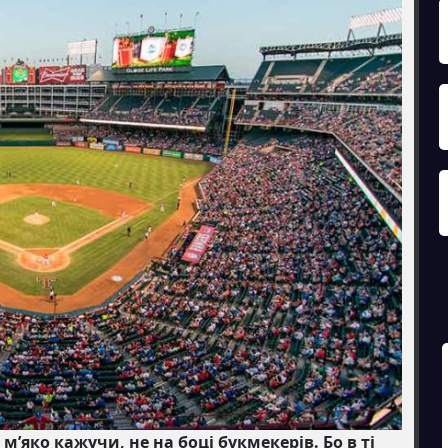
’яко кажучи, не на боці букмекерів. Бо в ті