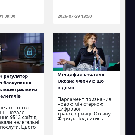
01 09:00
2026-07-29 13:50
Мінцифри очолила
ч регулятор
Оксана Ферчук: що
а блокування
відомо
більше гральних
нелегалів
Парламент призначив
новою міністеркою
е агентство
цифрової
 ініціювало
трансформації Оксану
ння 9512 сайтів,
Ферчук Поділитись:
вали нелегальні
 послуги. Цього