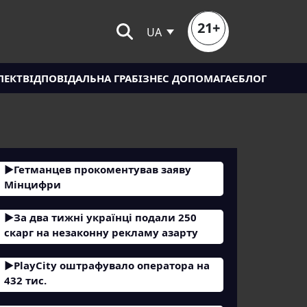
21+
UA
ЛЕКТ
ВІДПОВІДАЛЬНА ГРА
БІЗНЕС ДОПОМАГАЄ
БЛОГ
Гетманцев прокоментував заяву
Мінцифри
За два тижні українці подали 250
скарг на незаконну рекламу азарту
PlayCity оштрафувало оператора на
432 тис.