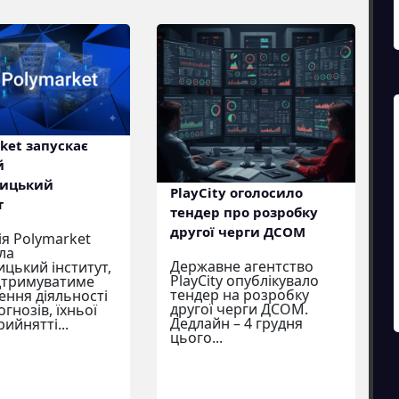
ket запускає
й
ницький
PlayCity оголосило
т
тендер про розробку
другої черги ДСОМ
я Polymarket
ла
Державне агентство
ицький інститут,
PlayCity опублікувало
дтримуватиме
тендер на розробку
ення діяльності
другої черги ДСОМ.
гнозів, їхньої
Дедлайн – 4 грудня
рийнятті...
цього...