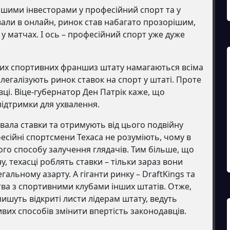
ьшими інвесторами у професійний спорт та у
вали в онлайн, ринок став набагато прозорішим,
у матчах. І ось – професійний спорт уже дуже
ійних спортивних франшиз штату намагаються всіма
егалізують ринок ставок на спорт у штаті. Проте
вці. Віце-губернатор Ден Патрік каже, що
підтримки для ухвалення.
ала ставки та отримують від цього подвійну
есійні спортсмени Техаса не розуміють, чому в
го способу залучення глядачів. Тим більше, що
у, техасці роблять ставки – тільки зараз вони
альному азарту. А гіганти ринку – DraftKings та
ства з спортивними клубами інших штатів. Отже,
ишуть відкриті листи лідерам штату, ведуть
ивих способів змінити впертість законодавців.