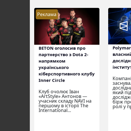
Реклама
Polymar
BETON оголосив про
власни
партнерство з Dota 2-
дослід
напрямком
інститу
українського
кіберспортивного клубу
Компані
Inner Circle
заснува
дослідн
Клуб очолює Іван
який пі
«ArtStyle» Антонов —
дослідж
учасник складу NAVI на
бірж про
першому в історії The
ролі у п
International...