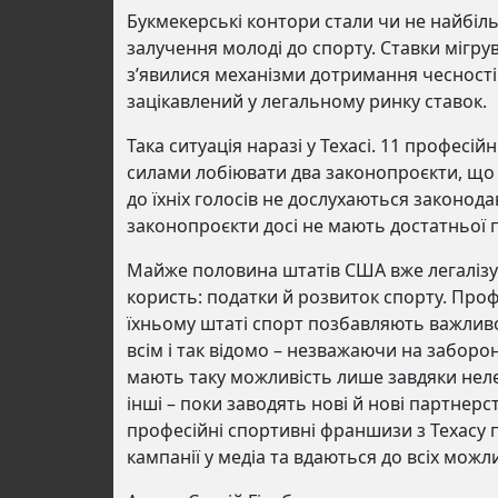
Букмекерські контори стали чи не найбіл
залучення молоді до спорту. Ставки мігру
з’явилися механізми дотримання чесності 
зацікавлений у легальному ринку ставок.
Така ситуація наразі у Техасі. 11 профес
силами лобіювати два законопроєкти, що л
до їхніх голосів не дослухаються законода
законопроєкти досі не мають достатньої 
Майже половина штатів США вже легалізув
користь: податки й розвиток спорту. Проф
їхньому штаті спорт позбавляють важливо
всім і так відомо – незважаючи на заборон
мають таку можливість лише завдяки нелег
інші – поки заводять нові й нові партнер
професійні спортивні франшизи з Техасу п
кампанії у медіа та вдаються до всіх можл