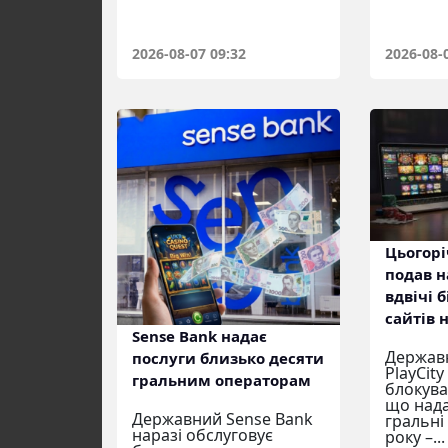
2026-08-07 09:32
2026-08-
Цьогорі
подав н
вдвічі 
сайтів 
Sense Bank надає
Державн
послуги близько десяти
PlayCity
гральним операторам
блокува
що нада
Державний Sense Bank
гральні
наразі обслуговує
року –...