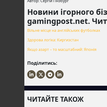
Автор: Сергій Гінзбург
Новини ігорного біз
gamingpost.net. Чи
Вільне місце на англійських футболках
Здорова логіка: Киргизстан
Якщо азарт – то масштабний: Японія
Поділитись:
ЧИТАЙТЕ ТАКОЖ