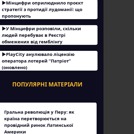
Мінцифри оприлюднило проєкт
стратегії з протидії лудоманії: що
пропонують
У Мінцифри розповіли, скільки
людей перебуває в Реєстрі
обмежених від гемблінгу
PlayCity анулювало ліцензію
оператора лотерей “Патріот”
(оновлено)
ПОПУЛЯРНІ МАТЕРІАЛИ
Гральна революція у Перу: як
країна перетворюється на
провідний ринок Латинської
Америки