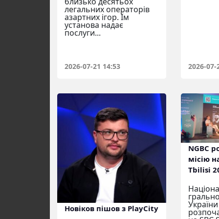
близько десятьох
легальних операторів
азартних ігор. Їм
установа надає
послуги...
2026-07-21 14:53
2026-07-
NGBC р
місію н
Tbilisi 
Націона
грально
України
Новіков пішов з PlayCity
розпоча