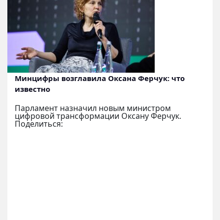
Минцифры возглавила Оксана Ферчук: что
известно
Парламент назначил новым министром
цифровой трансформации Оксану Ферчук.
Поделиться: