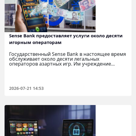
Sense Bank предоставляет услуги около десяти
игорным операторам
Государственный Sense Bank в настоящее время
обслуживает около десяти легальных
операторов азартных игр. Им учреждение...
2026-07-21 14:53