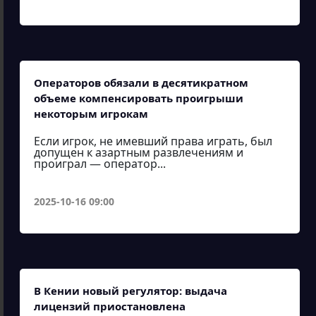
Операторов обязали в десятикратном
объеме компенсировать проигрыши
некоторым игрокам
Если игрок, не имевший права играть, был
допущен к азартным развлечениям и
проиграл — оператор...
2025-10-16 09:00
В Кении новый регулятор: выдача
лицензий приостановлена