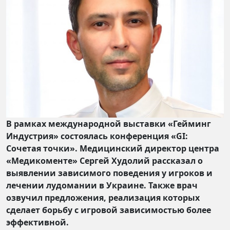
В рамках международной выставки «Гейминг
Индустрия» состоялась конференция «GI:
Сочетая точки». Медицинский директор центра
«Медикоменте» Сергей Худолий рассказал о
выявлении зависимого поведения у игроков и
лечении лудомании в Украине. Также врач
озвучил предложения, реализация которых
сделает борьбу с игровой зависимостью более
эффективной.