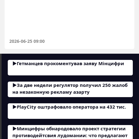
2026-06-25 09:00
Гетманцев прокоментував заяву Мінцифри
За две недели регулятор получил 250 жалоб
на незаконную рекламу азарту
PlayCity оштрафовало оператора на 432 тис.
Минцифры обнародовало проект стратегии
противодейтсвия лудомании: что предлагают