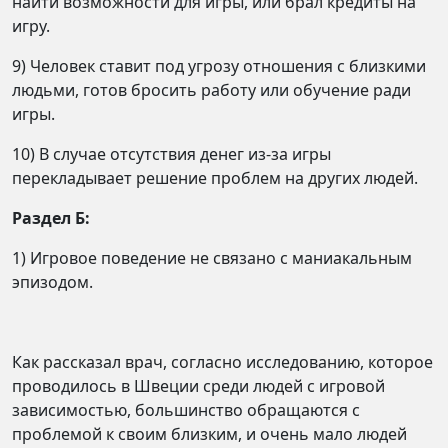
найти возможности для игры, или брал кредиты на
игру.
9) Человек ставит под угрозу отношения с близкими
людьми, готов бросить работу или обучение ради
игры.
10) В случае отсутствия денег из-за игры
перекладывает решение проблем на других людей.
Раздел Б:
1) Игровое поведение не связано с маниакальным
эпизодом.
Как рассказал врач, согласно исследованию, которое
проводилось в Швеции среди людей с игровой
зависимостью, большинство обращаются с
проблемой к своим близким, и очень мало людей