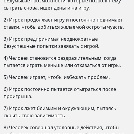
обдумывает возможности, которые позволят ему
сыграть снова, ищет деньги на игру.
2) Игрок продолжает игру и постоянно поднимает
ставки, чтобы добиться желаемой остроты чувств.
3) Игрок предпринимал неоднократные
безуспешные попытки завязать с игрой.
4) Человек становится раздражительным, когда
пытается играть меньше или отказаться от игры.
5) Человек играет, чтобы избежать проблем.
6) Игрок постоянно пытается отыграться после
проигрыша.
7) Игрок лжет близким и окружающим, пытаясь
скрыть свою зависимость.
8) Человек совершал уголовные действия, чтобы