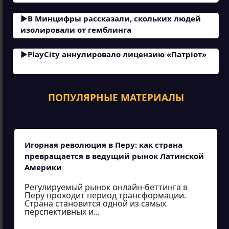
В Минцифры рассказали, скольких людей
изолировали от гемблинга
PlayCity аннулировало лицензию «Патріот»
ПОПУЛЯРНЫЕ МАТЕРИАЛЫ
Игорная революция в Перу: как страна
превращается в ведущий рынок Латинской
Америки
Регулируемый рынок онлайн-беттинга в
Перу проходит период трансформации.
Страна становится одной из самых
перспективных и...