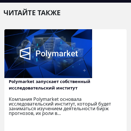
ЧИТАЙТЕ ТАКЖЕ
Polymarket запускает собственный
исследовательский институт
Компания Polymarket основала
исследовательский институт, который будет
заниматься изучением деятельности бирж
прогнозов, их роли в...