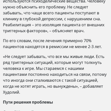
используются психоделические вещества. Человеку
нужно объяснить его проблему. Не следует
забывать, что чаще всего пациенты поступают в
клинику в глубокой депрессии, с нарушением сна.
Реабилитация – это изоляция пациента от внешних
триггерных факторов», – объясняет врач.
По его словам, после лечения примерно 70%
пациентов находятся в ремиссии не менее 2-3 лет.
«Не следует забывать, что все мы живые люди. Есть
ряд триггерных ситуаций, которые могут толкнуть
человека к игре. Мы стараемся с нашими
пациентами постоянно находиться на связи, потому
что иногда они сталкиваются с такой ситуацией,
когда не хотят играть, но вынуждены», – добавляет
Худолий.
Пути решения проблемы