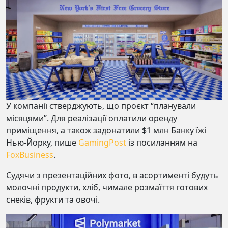
У компанії стверджують, що проєкт “планували
місяцями”. Для реалізації оплатили оренду
приміщення, а також задонатили $1 млн Банку їжі
Нью-Йорку, пише
GamingPost
із посиланням на
FoxBusiness
.
Судячи з презентаційних фото, в асортименті будуть
молочні продукти, хліб, чимале розмаїття готових
снеків, фрукти та овочі.