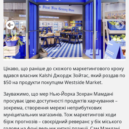
Цікаво, що раніше до схожого маркетингового кроку
вдався власник Kalshi Джордж Зойтас, який роздав по
$50 на продукти покупцям Westside Market.
Зауважимо, що мер Нью-Йорка Зохран Мамдані
просуває ідею доступності продуктів харчування –
зокрема, створення мережі неприбуткових
муніципальних магазинів. Тож маркетингові ходи
бірж прогнозів – своєрідний реверанс у бік міського
голови на фоні вельми хиткої позиції. Сам Мамдані