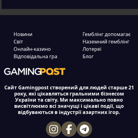
Новини
Гемблінг допомагає
Світ
Наземний гемблінг
Онлайн-казино
Лотереї
Відповідальна гра
Блог
Сайт Gamingpost створений для людей старше 21
року, які цікавляться гральними бізнесом
України та світу. Ми максимально повно
висвітлюємо всі значущі і цікаві події, що
відбуваються в індустрії азартних ігор.