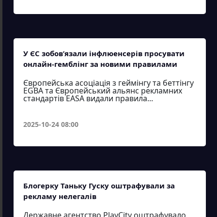
У ЄС зобов’язали інфлюенсерів просувати
онлайн-гемблінг за новими правилами
Європейська асоціація з геймінгу та беттінгу
EGBA та Європейський альянс рекламних
стандартів EASA видали правила...
2025-10-24 08:00
Блогерку Таньку Гуску оштрафували за
рекламу нелегалів
Державне агентство PlayCity оштрафувало