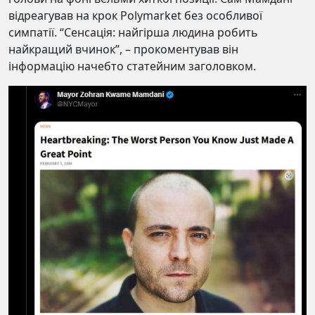
відреагував на крок Polymarket без особливої
симпатії. “Сенсація: найгірша людина робить
найкращий вчинок”, – прокоментував він
інформацію начебто статейним заголовком.