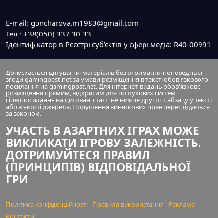
E-mail: goncharova.m1983@gmail.com
Тел.: +38(050) 337 30 33
Ідентифікатор в Реєстрі суб’єктів у сфері медіа: R40-00991
Допускається цитування матеріалів без отримання попередньої
згоди gamingpost.net за умови розміщення в тексті обов'язкового
посилання на gamingpost.net. Для інтернет-видань обов'язкове
розміщення прямим, відкритим для пошукових систем
гіперпосилання на цитовані статті не нижче другого абзацу у тексті
або в якості джерела. Порушення виняткових прав переслідується
за законом.
УЧАСТЬ В АЗАРТНИХ ІГРАХ МОЖЕ
ВИКЛИКАТИ ІГРОВУ ЗАЛЕЖНІСТЬ.
ДОТРИМУЙТЕСЯ ПРАВИЛ
(ПРИНЦИПІВ) ВІДПОВІДАЛЬНОЇ
ГРИ
Політика конфіденційності
Правила використання
Реклама
Контакти