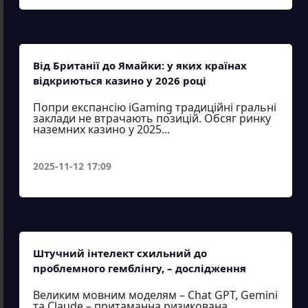
Від Британії до Ямайки: у яких країнах
відкриються казино у 2026 році
Попри експансію iGaming традиційні гральні
заклади не втрачають позицій. Обсяг ринку
наземних казино у 2025...
2025-11-12 17:09
Штучний інтелект схильний до
проблемного гемблінгу, – дослідження
Великим мовним моделям – Chat GPT, Gemini
та Claude – притаманна ризикована