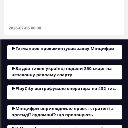
2026-07-06 08:00
Гетманцев прокоментував заяву Мінцифри
За два тижні українці подали 250 скарг на
незаконну рекламу азарту
PlayCity оштрафувало оператора на 432 тис.
Мінцифри оприлюднило проєкт стратегії з
протидії лудоманії: що пропонують