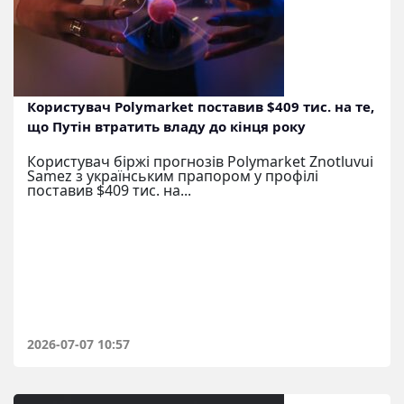
Користувач Polymarket поставив $409 тис. на те,
що Путін втратить владу до кінця року
Користувач біржі прогнозів Polymarket Znotluvui
Samez з українським прапором у профілі
поставив $409 тис. на...
2026-07-07 10:57