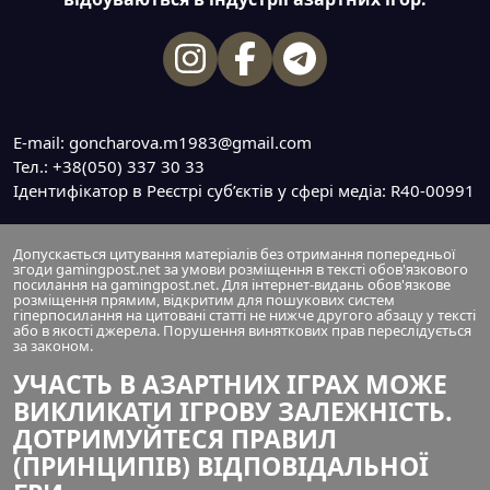
E-mail: goncharova.m1983@gmail.com
Тел.: +38(050) 337 30 33
Ідентифікатор в Реєстрі суб’єктів у сфері медіа: R40-00991
Допускається цитування матеріалів без отримання попередньої
згоди gamingpost.net за умови розміщення в тексті обов'язкового
посилання на gamingpost.net. Для інтернет-видань обов'язкове
розміщення прямим, відкритим для пошукових систем
гіперпосилання на цитовані статті не нижче другого абзацу у тексті
або в якості джерела. Порушення виняткових прав переслідується
за законом.
УЧАСТЬ В АЗАРТНИХ ІГРАХ МОЖЕ
ВИКЛИКАТИ ІГРОВУ ЗАЛЕЖНІСТЬ.
ДОТРИМУЙТЕСЯ ПРАВИЛ
(ПРИНЦИПІВ) ВІДПОВІДАЛЬНОЇ