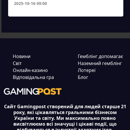
2025-10-16 09:00
Новини
Гемблінг допомагає
Світ
Наземний гемблінг
Онлайн-казино
Лотереї
Відповідальна гра
Блог
Сайт Gamingpost створений для людей старше 21
року, які цікавляться гральними бізнесом
України та світу. Ми максимально повно
висвітлюємо всі значущі і цікаві події, що
відбуваються в індустрії азартних ігор.