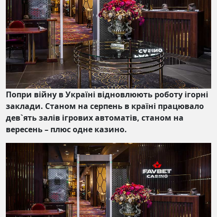
Попри війну в Україні відновлюють роботу ігорні
заклади. Станом на серпень в країні працювало
дев`ять залів ігрових автоматів, станом на
вересень – плюс одне казино.