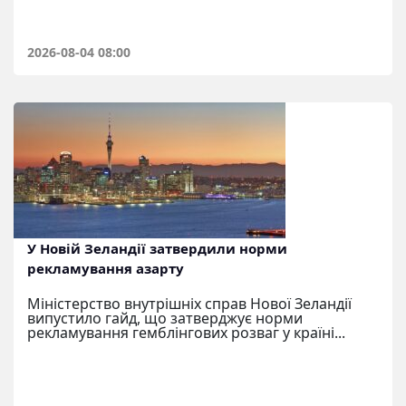
2026-08-04 08:00
У Новій Зеландії затвердили норми
рекламування азарту
Міністерство внутрішніх справ Нової Зеландії
випустило гайд, що затверджує норми
рекламування гемблінгових розваг у країні...