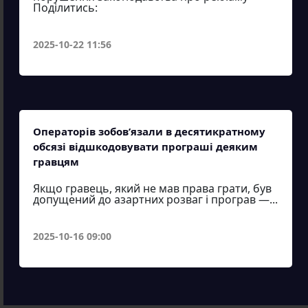
Поділитись:
2025-10-22 11:56
Операторів зобов’язали в десятикратному
обсязі відшкодовувати програші деяким
гравцям
Якщо гравець, який не мав права грати, був
допущений до азартних розваг і програв —...
2025-10-16 09:00