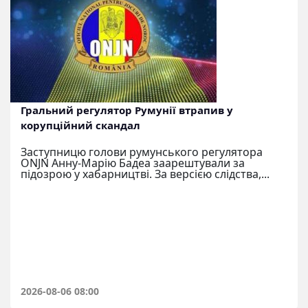
Гральний регулятор Румунії втрапив у
корупційний скандал
Заступницю голови румунського регулятора
ONJN Анну-Марію Бадеа заарештували за
підозрою у хабарництві. За версією слідства,...
2026-08-06 08:00