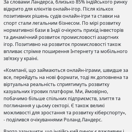
За словами Ландерса, близько 85% індійського ринку
відкрито для клієнтів онлайн-ігор. Після кількох
позитивних рішень судів онлайн-ігри та ставки на
спорт стали легальним бізнесом. По мірі розвитку
нормативної бази в Індії очікують прихід інвесторів
та динамічний розвиток промисловості азартних
ігор. Позитивно на розвиток промисловості також
впливає стрімке поширення Інтернету та мобільного
зв’язку у країні.
«Компанії, що займаються онлайн-іграми, швидше за
все, перейдуть на нові формати, тоді як доповнена та
віртуальна реальність сприятимуть розвитку
казуальних ігрових платформ. Ми, ймовірно,
побачимо більше спільних підприємств, злиття та
поглинання у цьому секторі. Є також великі
можливості для зростання та розвитку кіберспорту», ​​
- поділився очікуваннями Роланд Ландерс.
Варто зазначити, що індійський ринок є важливим і