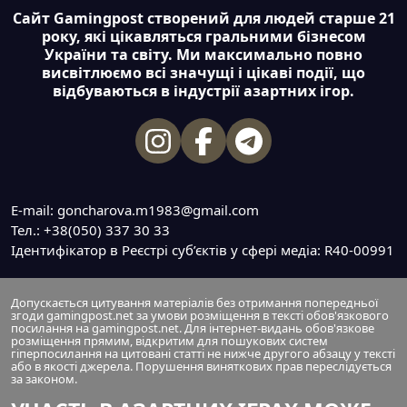
Сайт Gamingpost створений для людей старше 21
року, які цікавляться гральними бізнесом
України та світу. Ми максимально повно
висвітлюємо всі значущі і цікаві події, що
відбуваються в індустрії азартних ігор.
E-mail: goncharova.m1983@gmail.com
Тел.: +38(050) 337 30 33
Ідентифікатор в Реєстрі суб’єктів у сфері медіа: R40-00991
Допускається цитування матеріалів без отримання попередньої
згоди gamingpost.net за умови розміщення в тексті обов'язкового
посилання на gamingpost.net. Для інтернет-видань обов'язкове
розміщення прямим, відкритим для пошукових систем
гіперпосилання на цитовані статті не нижче другого абзацу у тексті
або в якості джерела. Порушення виняткових прав переслідується
за законом.