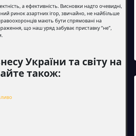
ектність, а ефективність. Висновки надто очевидні,
ьний ринок азартних ігор, звичайно, не найбільше
а правоохоронців мають бути спрямовані на
враження, що наш уряд забуває приставку “не”,
м.
несу України та світу на
тайте також:
чливо