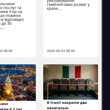
рекламування
альники
гемблінгових розваг у
х послуг та
країні...
ики ігор на
нах повинні
и відповідні
 до 30
...
04 08:00
2026-08-03 08:00
В Італії накрили два
чині
нелегальні
или 6,3 тис.