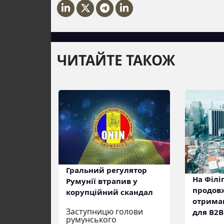
ЧИТАЙТЕ ТАКОЖ
Гральний регулятор
На Філі
Румунії втрапив у
продов
корупційний скандал
отриман
Заступницю голови
для B2B
румунського