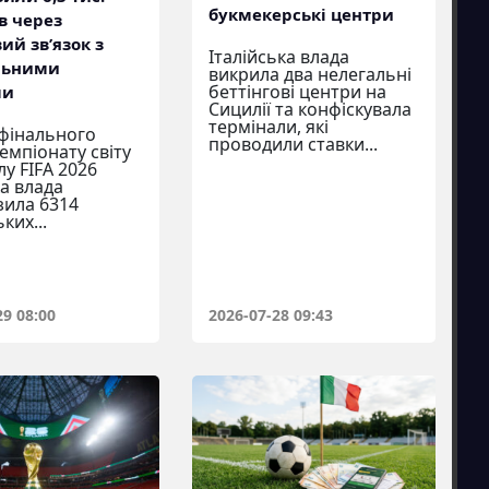
букмекерські центри
в через
й зв’язок з
Італійська влада
льними
викрила два нелегальні
беттінгові центри на
ми
Сицилії та конфіскувала
термінали, які
 фінального
проводили ставки...
емпіонату світу
лу FIFA 2026
а влада
зила 6314
ких...
29 08:00
2026-07-28 09:43