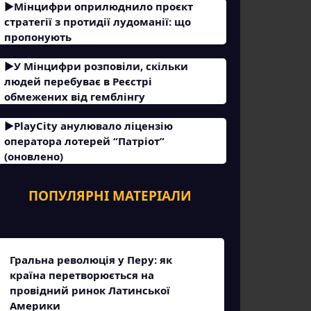
Мінцифри оприлюднило проєкт
стратегії з протидії лудоманії: що
пропонують
У Мінцифри розповіли, скільки
людей перебуває в Реєстрі
обмежених від гемблінгу
PlayCity анулювало ліцензію
оператора лотерей “Патріот”
(оновлено)
ПОПУЛЯРНІ МАТЕРІАЛИ
Гральна революція у Перу: як
країна перетворюється на
провідний ринок Латинської
Америки