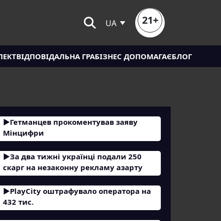
21+
UA
ЛЕКТ
ВІДПОВІДАЛЬНА ГРА
БІЗНЕС ДОПОМАГАЄ
БЛОГ
Гетманцев прокоментував заяву
Мінцифри
За два тижні українці подали 250
скарг на незаконну рекламу азарту
PlayCity оштрафувало оператора на
432 тис.