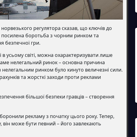
р норвезького регулятора сказав, що ключів до
: посилена боротьба з чорним ринком та
я безпечної гри.
 і в усьому світі, можна охарактеризувати лише
Саме нелегальний ринок – основна причина
з нелегальним ринком було кинуто величезні сили.
рахунків та жорсткі заходи проти реклами
зпечення більшої безпеки гравців – створення
аборонили рекламу з початку цього року. Тепер,
, він може бути певний – його завлекають