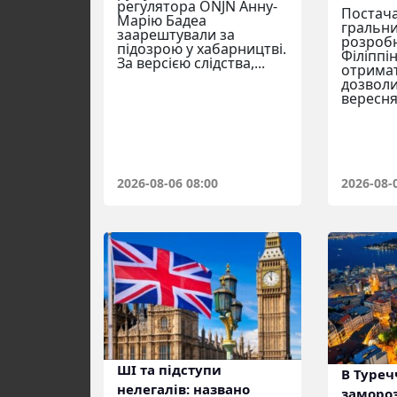
регулятора ONJN Анну-
Постач
Марію Бадеа
гральни
заарештували за
розробн
підозрою у хабарництві.
Філіппі
За версією слідства,...
отримат
дозволи
вересня,
2026-08-06 08:00
2026-08-
ШІ та підступи
В Туреч
нелегалів: названо
замороз