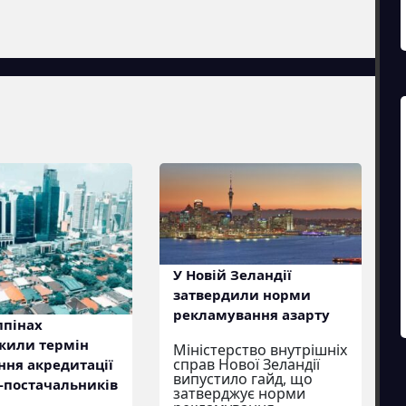
У Новій Зеландії
затвердили норми
рекламування азарту
ппінах
жили термін
Міністерство внутрішніх
справ Нової Зеландії
ня акредитації
випустило гайд, що
-постачальників
затверджує норми