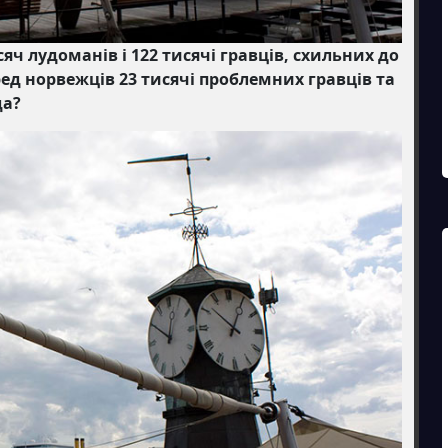
сяч лудоманів і 122 тисячі гравців, схильних до
ред норвежців 23 тисячі проблемних гравців та
да?