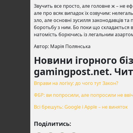
Звучить все просто, але головне ж – не еф
але про всяк випадок їх озвучим: нелегал
зло, але основні зусилля законодавців т
боротьбу з ним. Бо поки що складається 
натомість борючись із легальним азарто
Автор: Марія Полянська
Новини ігорного біз
gamingpost.net. Чи
Вправи на логіку: до чого тут Закон?
ФБР: ви попросили, але попросили не вві
Всі брешуть: Google і Apple – не виняток
Поділитись: