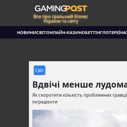
Все про гральний бізнес
України та світу
НОВИНИ
СВІТ
ОНЛАЙН-КАЗИНО
БЕТТІНГ
ЛОТЕРЕЇ
НА
Світ
Вдвічі менше лудома
Як скоротити кількість проблемних гравці
інгредієнти