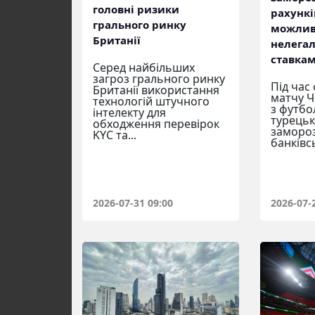
головні ризики
рахункі
грального ринку
можливи
Британії
нелега
ставка
Серед найбільших
загроз грального ринку
Під час
Британії використання
матчу Ч
технологій штучного
з футбо
інтелекту для
турецьк
обходження перевірок
заморо
KYC та...
банківсь
2026-07-31 09:00
2026-07-