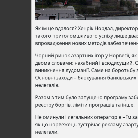
Як їм це вдалося? Хенрік Нордал, директо
такого приголомшливого успіху лише два
впровадження нових методів забезпеченн
Чорний ринок азартних ігор у Норвегії, як
двома словами: нахабний і всюдисущий. 
виникнення лудоманії. Саме на боротьбу 
Основні заходи – блокування банківських 
нелегалів.
Разом з тим було запущено програму забе
реєстру боргів, ліміти програшів та інше.
Не оминули і легальних операторів – їм з
якщо норвежець зустрічає рекламу азарту
нелегали.