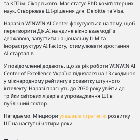
та КПІ ім. Сікорського. Має статус PhD комп’ютерних
наук. Створював ШІ-рішення для Deloitte та Visa.
Наразі в WINWIN AI Center фокусуються на тому, щоб
перетворити Дія.АI на єдине вікно взаємодії з
державою, запустити національну LLM та
інфраструктуру AI Factory, стимулювати зростання
AI-стартапів.
У повідомленні додають, що за рік роботи WINWIN AI
Center of Excellence Україна піднялася на 13 сходинок
у міжнародному рейтингу з розвитку штучного
інтелекту. Наразі прагнуть до 2030 року увійти до
трійки світових лідерів з упровадження ШІ в
публічний сектор.
Нагадаємо, Мінцифри
ухвалила стратегію
розвитку
ШІ на наступні чотири роки.