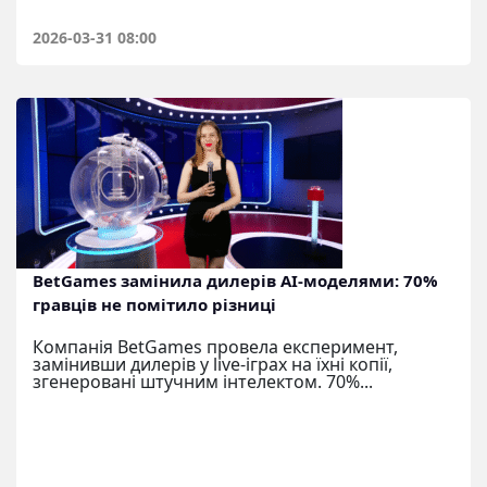
2026-03-31 08:00
BetGames замінила дилерів AI-моделями: 70%
гравців не помітило різниці
Компанія BetGames провела експеримент,
замінивши дилерів у live-іграх на їхні копії,
згенеровані штучним інтелектом. 70%...