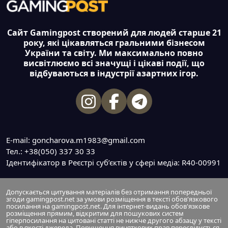
Сайт Gamingpost створений для людей старше 21
року, які цікавляться гральними бізнесом
України та світу. Ми максимально повно
висвітлюємо всі значущі і цікаві події, що
відбуваються в індустрії азартних ігор.
E-mail: goncharova.m1983@gmail.com
Тел.: +38(050) 337 30 33
Ідентифікатор в Реєстрі суб’єктів у сфері медіа: R40-00991
Допускається цитування матеріалів без отримання попередньої
згоди gamingpost.net за умови розміщення в тексті обов'язкового
посилання на gamingpost.net. Для інтернет-видань обов'язкове
розміщення прямим, відкритим для пошукових систем
гіперпосилання на цитовані статті не нижче другого абзацу у тексті
або в якості джерела. Порушення виняткових прав переслідується