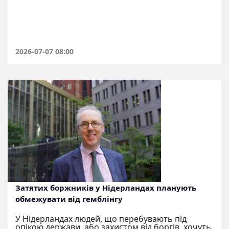
2026-07-07 08:00
Затятих боржників у Нідерландах планують
обмежувати від гемблінгу
У Нідерландах людей, що перебувають під
опікою держави, або захистом від боргів, хочуть