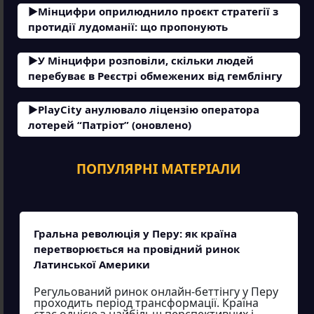
Мінцифри оприлюднило проєкт стратегії з
протидії лудоманії: що пропонують
У Мінцифри розповіли, скільки людей
перебуває в Реєстрі обмежених від гемблінгу
PlayCity анулювало ліцензію оператора
лотерей “Патріот” (оновлено)
ПОПУЛЯРНІ МАТЕРІАЛИ
Гральна революція у Перу: як країна
перетворюється на провідний ринок
Латинської Америки
Регульований ринок онлайн-беттінгу у Перу
проходить період трансформації. Країна