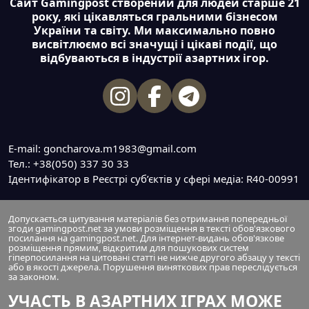
Сайт Gamingpost створений для людей старше 21
року, які цікавляться гральними бізнесом
України та світу. Ми максимально повно
висвітлюємо всі значущі і цікаві події, що
відбуваються в індустрії азартних ігор.
E-mail: goncharova.m1983@gmail.com
Тел.: +38(050) 337 30 33
Ідентифікатор в Реєстрі суб’єктів у сфері медіа: R40-00991
Допускається цитування матеріалів без отримання попередньої
згоди gamingpost.net за умови розміщення в тексті обов'язкового
посилання на gamingpost.net. Для інтернет-видань обов'язкове
розміщення прямим, відкритим для пошукових систем
гіперпосилання на цитовані статті не нижче другого абзацу у тексті
або в якості джерела. Порушення виняткових прав переслідується
за законом.
УЧАСТЬ В АЗАРТНИХ ІГРАХ МОЖЕ