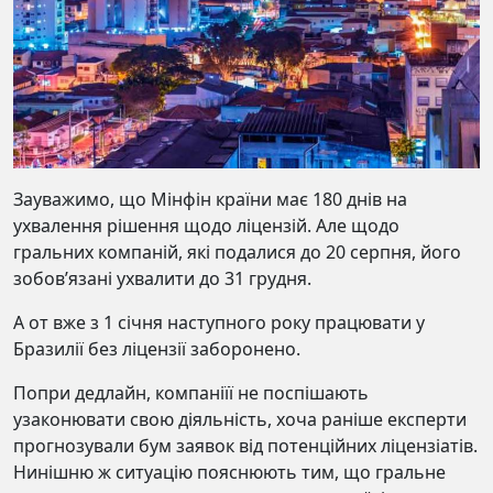
Зауважимо, що Мінфін країни має 180 днів на
ухвалення рішення щодо ліцензій. Але щодо
гральних компаній, які подалися до 20 серпня, його
зобов’язані ухвалити до 31 грудня.
А от вже з 1 січня наступного року працювати у
Бразилії без ліцензії заборонено.
Попри дедлайн, компаніїї не поспішають
узаконювати свою діяльність, хоча раніше експерти
прогнозували бум заявок від потенційних ліцензіатів.
Нинішню ж ситуацію пояснюють тим, що гральне