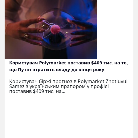
Користувач Polymarket поставив $409 тис. на те,
що Путін втратить владу до кінця року
Користувач біржі прогнозів Polymarket Znotluvui
Samez з українським прапором у профілі
поставив $409 тис. на...