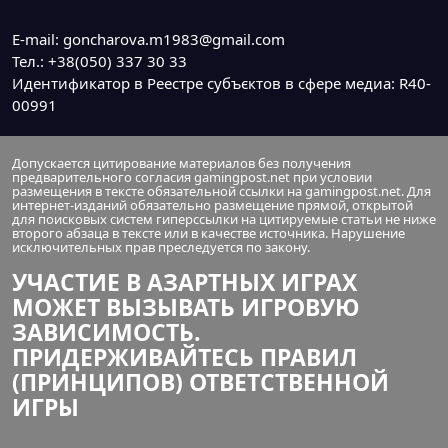
E-mail: goncharova.m1983@gmail.com
Тел.: +38(050) 337 30 33
Идентификатор в Реестре субъєктов в сфере медиа: R40-
00991
Допускается цитирование материалов без получения
предварительного согласия gamingpost.net при условии
размещения в тексте обязательной ссылки на gamingpost.net. Для
интернет-изданий обязательно размещение прямой, открытой
для поисковых систем гиперссылки на цитируемые статьи не ниже
второго абзаца в тексте или в качестве источника. Нарушение
исключительных прав преследуется по закону.
УЧАСТИЕ В АЗАРТНЫХ ИГРАХ
МОЖЕТ ВЫЗЫВАТЬ ИГРОВУЮ
ЗАВИСИМОСТЬ.
ПРИДЕРЖИВАЙТЕСЬ ПРАВИЛ
(ПРИНЦИПОВ) ОТВЕТСТВЕННОЙ
ИГРЫ