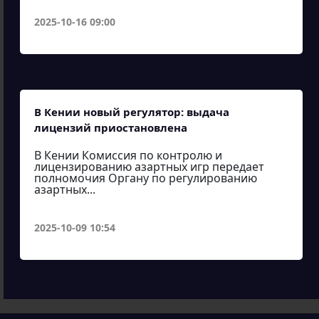
2025-10-16 09:00
В Кении новый регулятор: выдача
лицензий приостановлена
В Кении Комиссия по контролю и
лицензированию азартных игр передает
полномочия Органу по регулированию
азартных...
2025-10-09 10:54