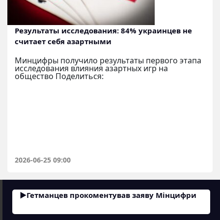
Результаты исследования: 84% украинцев не
считает себя азартными
Минцифры получило результаты первого этапа
исследования влияния азартных игр на
общество Поделиться:
2026-06-25 09:00
Гетманцев прокоментував заяву Мінцифри