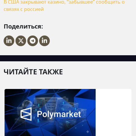
В США закрывают казино, “забывшее” сообщить о
связях с россией
Поделиться:
ЧИТАЙТЕ ТАКЖЕ