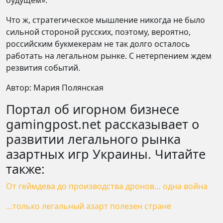
Что ж, стратегическое мышление никогда не было
сильной стороной русских, поэтому, вероятно,
российским букмекерам не так долго осталось
работать на легальном рынке. С нетерпением ждем
резвития событий.
Автор: Мария Полянская
Портал об игорном бизнесе
gamingpost.net рассказывает о
развитии легального рынка
азартных игр Украины. Читайте
также:
От геймдева до производства дронов… одна война
…только легальный азарт полезен стране