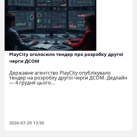
PlayCity оголосило тендер про розробку другої
черги ДСОМ
Державне агентство PlayCity опублікувало
тендер на розробку другої черги ДСОМ. Дедлайн
— 4 грудня цього...
2026-07-29 13:50