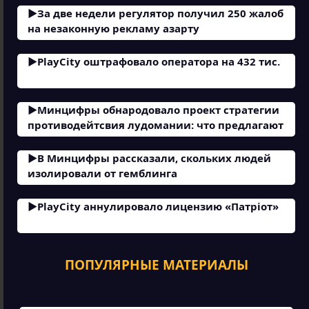
За две недели регулятор получил 250 жалоб
на незаконную рекламу азарту
PlayCity оштрафовало оператора на 432 тис.
Минцифры обнародовало проект стратегии
противодейтсвия лудомании: что предлагают
В Минцифры рассказали, скольких людей
изолировали от гемблинга
PlayCity аннулировало лицензию «Патріот»
ПОПУЛЯРНЫЕ МАТЕРИАЛЫ