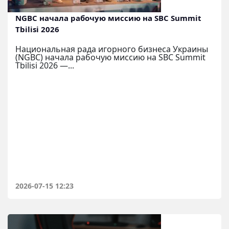
NGBC начала рабочую миссию на SBC Summit
Tbilisi 2026
Национальная рада игорного бизнеса Украины
(NGBC) начала рабочую миссию на SBC Summit
Tbilisi 2026 —...
2026-07-15 12:23