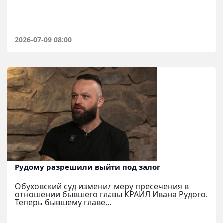
2026-07-09 08:00
Рудому разрешили выйти под залог
Обуховский суд изменил меру пресечения в
отношении бывшего главы КРАИЛ Ивана Рудого.
Теперь бывшему главе...