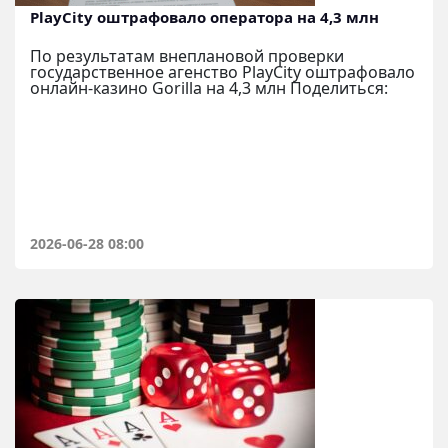
PlayCity оштрафовало оператора на 4,3 млн
По результатам внеплановой проверки
государственное агенство PlayCity оштрафовало
онлайн-казино Gorilla на 4,3 млн Поделиться:
2026-06-28 08:00