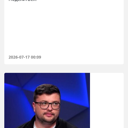
2026-07-17 00:09