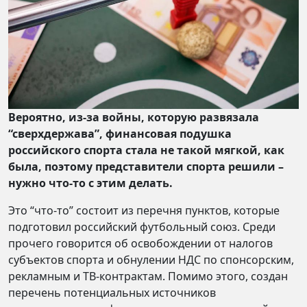
Вероятно, из-за войны, которую развязала
“сверхдержава”, финансовая подушка
российского спорта стала не такой мягкой, как
была, поэтому представители спорта решили –
нужно что-то с этим делать.
Это “что-то” состоит из перечня пунктов, которые
подготовил российский футбольный союз. Среди
прочего говорится об освобождении от налогов
субъектов спорта и обнулении НДС по спонсорским,
рекламным и ТВ-контрактам. Помимо этого, создан
перечень потенциальных источников