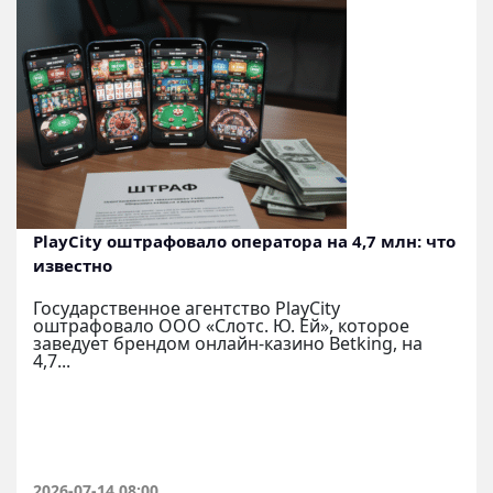
PlayCity оштрафовало оператора на 4,7 млн: что
известно
Государственное агентство PlayCity
оштрафовало ООО «Слотс. Ю. Ей», которое
заведует брендом онлайн-казино Betking, на
4,7...
2026-07-14 08:00