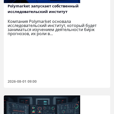
Polymarket запускает собственный
исследовательский институт
Компания Polymarket основала
исследовательский институт, который будет
заниматься изучением деятельности бирж
прогнозов, их роли в...
2026-08-01 09:00