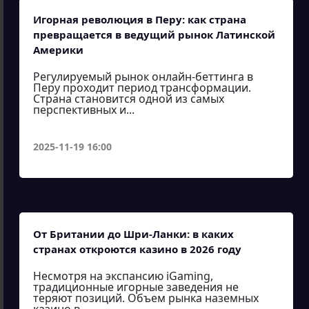
Игорная революция в Перу: как страна
превращается в ведущий рынок Латинской
Америки
Регулируемый рынок онлайн-беттинга в
Перу проходит период трансформации.
Страна становится одной из самых
перспективных и...
2025-11-19 16:00
От Британии до Шри-Ланки: в каких
странах откроются казино в 2026 году
Несмотря на экспансию iGaming,
традиционные игорные заведения не
теряют позиций. Объем рынка наземных
казино в...