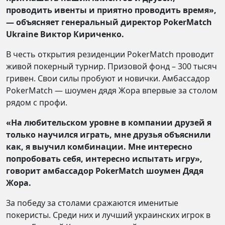
проводить ивенты и приятно проводить время»,
— объясняет генеральный директор
PokerMatch
Ukraine Виктор Кириченко.
В честь открытия резиденции PokerMatch проводит
живой покерный турнир. Призовой фонд – 300 тысяч
гривен. Свои силы пробуют и новички. Aмбассадор
PokerMatch — шоумен дядя Жора впервые за столом
рядом с профи.
«На любительском уровне в компании друзей я
только научился играть, мне друзья объяснили
как, я выучил комбинации. Мне интересно
попробовать себя, интересно испытать игру»,
говорит амбассадор PokerMatch шоумен Дядя
Жора.
За победу за столами сражаются именитые
покеристы. Среди них и лучший украинских игрок в