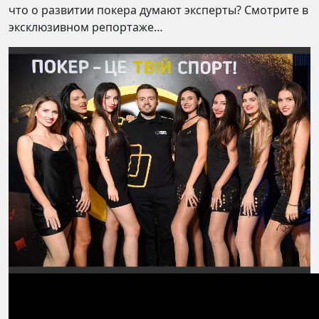
что о развитии покера думают эксперты? Смотрите в
эксклюзивном репортаже…