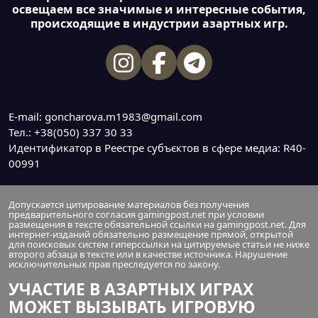
освещаем все значимые и интересные события,
происходящие в индустрии азартных игр.
E-mail: goncharova.m1983@gmail.com
Тел.: +38(050) 337 30 33
Идентификатор в Реестре субъєктов в сфере медиа: R40-
00991
Допускается цитирование материалов без получения
предварительного согласия gamingpost.net при условии
размещения в тексте обязательной ссылки на gamingpost.net. Для
интернет-изданий обязательно размещение прямой, открытой
для поисковых систем гиперссылки на цитируемые статьи не ниже
второго абзаца в тексте или в качестве источника. Нарушение
исключительных прав преследуется по закону.
УЧАСТИЕ В АЗАРТНЫХ ИГРАХ
МОЖЕТ ВЫЗЫВАТЬ ИГРОВУЮ