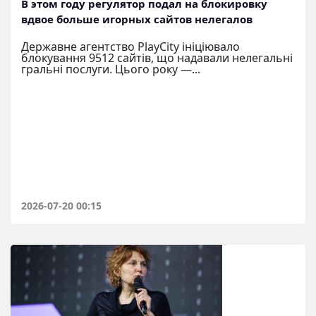
В этом году регулятор подал на блокировку
вдвое больше игорных сайтов нелегалов
Державне агентство PlayCity ініціювало
блокування 9512 сайтів, що надавали нелегальні
гральні послуги. Цього року —...
2026-07-20 00:15