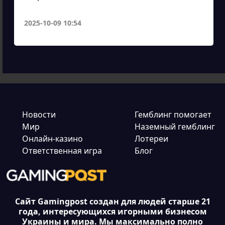
2025-10-09 10:54
Новости
Гемблинг помогает
Мир
Наземный гемблинг
Онлайн-казино
Лотереи
Ответственная игра
Блог
Сайт Gamingpost создан для людей старше 21
года, интересующихся игорными бизнесом
Украины и мира. Мы максимально полно