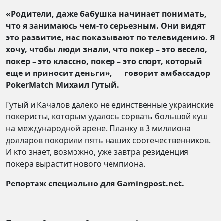
«Родители, даже бабушка начинает понимать,
что я занимаюсь чем-то серьезным. Они видят
это развитие, нас показывают по телевидению. Я
хочу, чтобы люди знали, что покер – это весело,
покер – это классно, покер – это спорт, который
еще и приносит деньги», — говорит амбассадор
PokerMatch Михаил Гутый.
Гутый и Качалов далеко не единственные украинские
покеристы, которым удалось сорвать большой куш
на международной арене. Планку в 3 миллиона
долларов покорили пять наших соотечественников.
И кто знает, возможно, уже завтра резиденция
покера вырастит нового чемпиона.
Репортаж специально для Gamingpost.net.