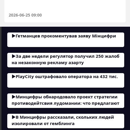
2026-06-25 09:00
Гетманцев прокоментував заяву Мінцифри
За две недели регулятор получил 250 жалоб
на незаконную рекламу азарту
PlayCity оштрафовало оператора на 432 тис.
Минцифры обнародовало проект стратегии
противодейтсвия лудомании: что предлагают
В Минцифры рассказали, скольких людей
изолировали от гемблинга