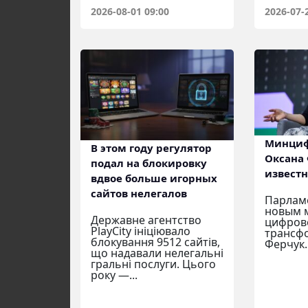
2026-08-01 09:00
2026-07-
Минциф
В этом году регулятор
Оксана 
подал на блокировку
извест
вдвое больше игорных
сайтов нелегалов
Парлам
новым 
Державне агентство
цифров
PlayCity ініціювало
трансф
блокування 9512 сайтів,
Ферчук
що надавали нелегальні
гральні послуги. Цього
року —...