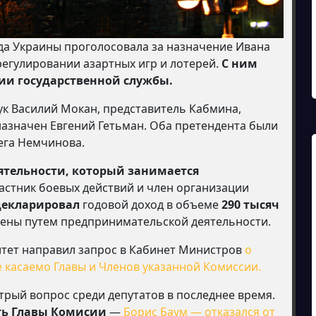
ада Украины проголосовала за назначение Ивана
регулировании азартных игр и лотерей.
С ним
ии государственной службы.
к Василий Мокан, представитель Кабмина,
назначен Евгений Гетьман. Оба претендента были
ега Немчинова.
ятельности, который занимается
частник боевых действий и член организации
декларировал
годовой доход в объеме
290 тысяч
учены путем предпринимательской деятельности.
итет направил запрос в Кабинет Министров
о
 касаемо Главы и Членов указанной Комиссии.
трый вопрос среди депутатов в последнее время.
ть Главы Комисии
—
Борис Баум — отказался от