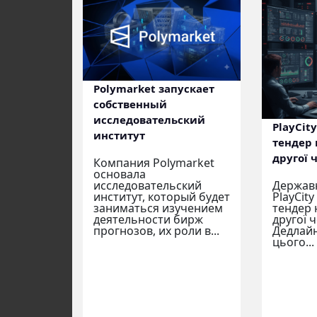
Polymarket запускает
собственный
исследовательский
PlayCit
институт
тендер 
другої 
Компания Polymarket
основала
Державн
исследовательский
PlayCit
институт, который будет
тендер 
заниматься изучением
другої 
деятельности бирж
Дедлайн
прогнозов, их роли в...
цього...