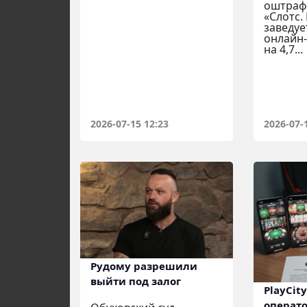
оштраф
«Слотс.
заведуе
онлайн-
на 4,7...
2026-07-15 12:23
2026-07-
Рудому разрешили
выйти под залог
PlayCit
операто