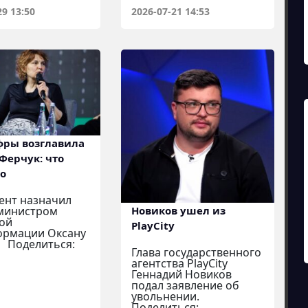
29 13:50
2026-07-21 14:53
ры возглавила
Ферчук: что
но
ент назначил
министром
Новиков ушел из
ой
PlayCity
ормации Оксану
. Поделиться:
Глава государственного
агентства PlayCity
Геннадий Новиков
подал заявление об
увольнении.
Поделиться: