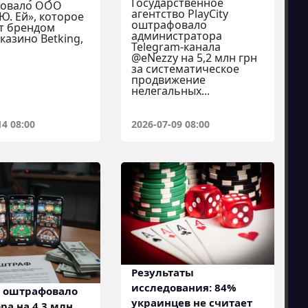
Государственное
овало ООО
агентство PlayCity
 Ю. Ей», которое
оштрафовало
т брендом
администратора
казино Betking,
Telegram-канала
@eNezzy на 5,2 млн грн
за систематическое
продвижение
нелегальных...
14 08:00
2026-07-09 08:00
Результаты
исследования: 84%
y оштрафовало
украинцев не считает
ра на 4,3 млн