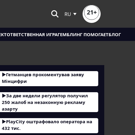
21+
RU
ЕКТ
ОТВЕТСТВЕННАЯ ИГРА
ГЕМБЛИНГ ПОМОГАЕТ
БЛОГ
Гетманцев прокоментував заяву
Мінцифри
За две недели регулятор получил
250 жалоб на незаконную рекламу
азарту
PlayCity оштрафовало оператора на
432 тис.