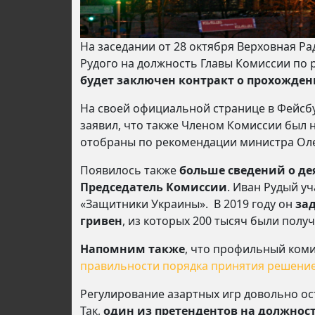
На заседании от 28 октября Верховная Р
Рудого на должность Главы Комиссии по 
будет заключен контракт о прохожден
На своей официальной странице в Фейсбу
заявил, что также Членом Комиссии был 
отобраны по рекомендации министра Ол
Появилось также
больше сведений о де
Председатель Комиссии
. Иван Рудый у
«Защитники Украины». В 2019 году он
за
гривен
, из которых 200 тысяч были пол
Напомним также
, что профильный ком
правильности порядка принятия решение
Регулирование азартных игр довольно ос
Так,
один из претендентов на должнос