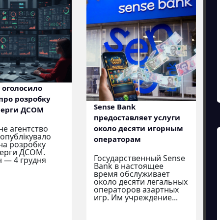
y оголосило
про розробку
Sense Bank
черги ДСОМ
предоставляет услуги
около десяти игорным
е агентство
y опублікувало
операторам
на розробку
черги ДСОМ.
Государственный Sense
 — 4 грудня
Bank в настоящее
время обслуживает
около десяти легальных
операторов азартных
игр. Им учреждение...