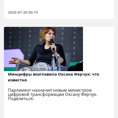
2026-07-20 00:15
Минцифры возглавила Оксана Ферчук: что
известно
Парламент назначил новым министром
цифровой трансформации Оксану Ферчук.
Поделиться: