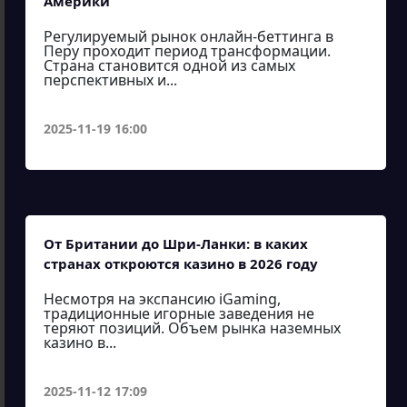
Америки
Регулируемый рынок онлайн-беттинга в
Перу проходит период трансформации.
Страна становится одной из самых
перспективных и...
2025-11-19 16:00
От Британии до Шри-Ланки: в каких
странах откроются казино в 2026 году
Несмотря на экспансию iGaming,
традиционные игорные заведения не
теряют позиций. Объем рынка наземных
казино в...
2025-11-12 17:09