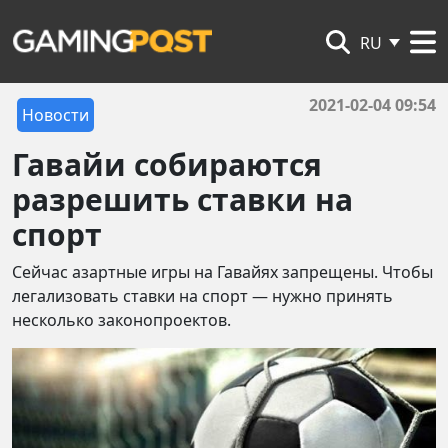
RU
2021-02-04 09:54
Новости
Гавайи собираются
разрешить ставки на
спорт
Сейчас азартные игры на Гавайях запрещены. Чтобы
легализовать ставки на спорт — нужно принять
несколько законопроектов.