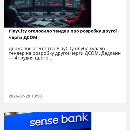
PlayCity оголосило тендер про розробку другої
черги ДСОМ
Державне агентство PlayCity опублікувало
тендер на розробку другої черги ДСОМ. Дедлайн
— 4 грудня цього...
2026-07-29 13:50