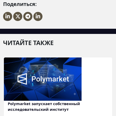
Поделиться:
ЧИТАЙТЕ ТАКЖЕ
Polymarket запускает собственный
исследовательский институт