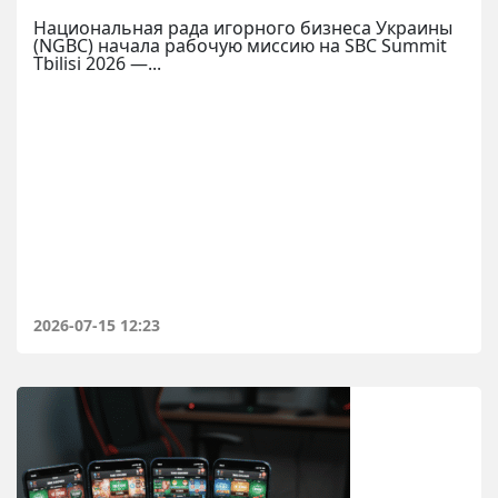
Национальная рада игорного бизнеса Украины
(NGBC) начала рабочую миссию на SBC Summit
Tbilisi 2026 —...
2026-07-15 12:23