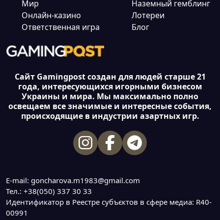
Мир
Наземный гемблинг
Онлайн-казино
Лотереи
Ответственная игра
Блог
Сайт Gamingpost создан для людей старше 21
года, интересующихся игорными бизнесом
Украины и мира. Мы максимально полно
освещаем все значимые и интересные события,
происходящие в индустрии азартных игр.
E-mail: goncharova.m1983@gmail.com
Тел.: +38(050) 337 30 33
Идентификатор в Реестре субъєктов в сфере медиа: R40-
00991