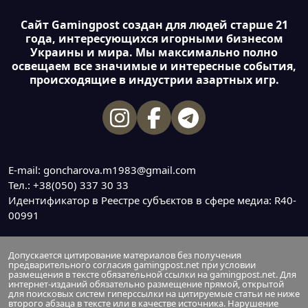
Сайт Gamingpost создан для людей старше 21
года, интересующихся игорными бизнесом
Украины и мира. Мы максимально полно
освещаем все значимые и интересные события,
происходящие в индустрии азартных игр.
E-mail: goncharova.m1983@gmail.com
Тел.: +38(050) 337 30 33
Идентификатор в Реестре субъєктов в сфере медиа: R40-
00991
Допускается цитирование материалов без получения
предварительного согласия gamingpost.net при условии
размещения в тексте обязательной ссылки на gamingpost.net. Для
интернет-изданий обязательно размещение прямой, открытой
для поисковых систем гиперссылки на цитируемые статьи не ниже
второго абзаца в тексте или в качестве источника. Нарушение