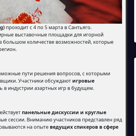
g)
проходит с 4 по 5 марта в Сантьяго.
ирные выставочные площадки для игорной
в большом количестве возможностей, которые
регион.
озможные пути решения вопросов, с которыми
авщики. Участники обсуждают
игровые
ь в индустрии азартных игр в будущем.
действует
панельные дискуссии и круглые
вые сессии. Вниманию участников представлен ряд
новываются на опыте
ведущих спикеров в сфере