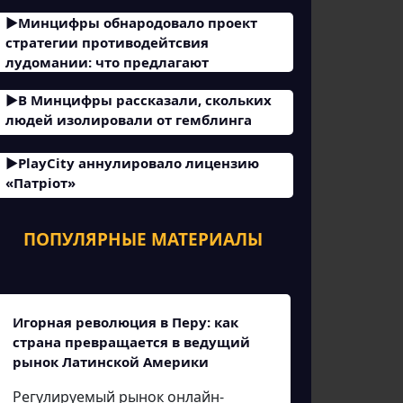
Минцифры обнародовало проект
стратегии противодейтсвия
лудомании: что предлагают
В Минцифры рассказали, скольких
людей изолировали от гемблинга
PlayCity аннулировало лицензию
«Патріот»
ПОПУЛЯРНЫЕ МАТЕРИАЛЫ
Игорная революция в Перу: как
страна превращается в ведущий
рынок Латинской Америки
Регулируемый рынок онлайн-