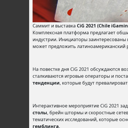
Саммит и выставка
CiG 2021 (Chile iGamin
Комплексная платформа предлагает обш
индустрии. Инициаторы заинтересованы 
может предложить латиноамериканский 
На повестке дня CiG 2021 обсуждаются в
сталкиваются игровые операторы и пост
тенденции
, которые будут превалироват
Интерактивное мероприятие CiG 2021 за
столы
, брейн штормы и скоростные сете
тематических исследований, которые ос
гемблинга
.