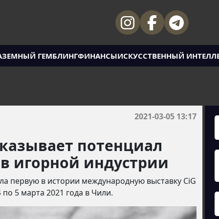
АЗЕМНЫЙ ГЕМБЛИНГ
ФИНАНСЫ
ИСКУССТВЕННЫЙ ИНТЕЛЛ
2021-03-05 13:17
показывает потенциал
в игорной индустрии
ила первую в истории международную выставку CiG
4 по 5 марта 2021 года в Чили.