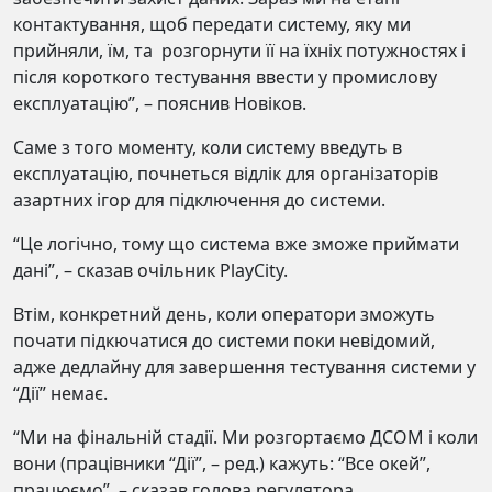
контактування, щоб передати систему, яку ми
прийняли, їм, та розгорнути її на їхніх потужностях і
після короткого тестування ввести у промислову
експлуатацію”, – пояснив Новіков.
Саме з того моменту, коли систему введуть в
експлуатацію, почнеться відлік для організаторів
азартних ігор для підключення до системи.
“Це логічно, тому що система вже зможе приймати
дані”, – сказав очільник PlayCity.
Втім, конкретний день, коли оператори зможуть
почати підкючатися до системи поки невідомий,
адже дедлайну для завершення тестування системи у
“Дії” немає.
“Ми на фінальній стадії. Ми розгортаємо ДСОМ і коли
вони (працівники “Дії”, – ред.) кажуть: “Все окей”,
працюємо”, – сказав голова регулятора.