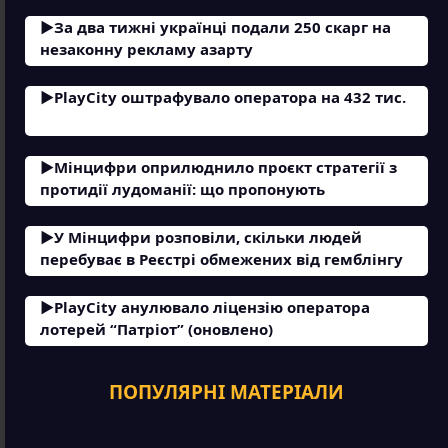
За два тижні українці подали 250 скарг на
незаконну рекламу азарту
PlayCity оштрафувало оператора на 432 тис.
Мінцифри оприлюднило проєкт стратегії з
протидії лудоманії: що пропонують
У Мінцифри розповіли, скільки людей
перебуває в Реєстрі обмежених від гемблінгу
PlayCity анулювало ліцензію оператора
лотерей “Патріот” (оновлено)
ПОПУЛЯРНІ МАТЕРІАЛИ