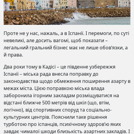
Проте не у нас, нажаль, а в Іспанії. І перемоги, по суті
невеликі, але досить вагомі, щоб показати –
легальний гральний бізнес має не лише обов’язки, а
й права.
Два роки тому в Кадісі – це південне узбережжя
Іспанії – міська рада внесла поправку до
законодавства щодо обмеження поширення азарту в
межах міста. Цією поправкою міська влада
заборонила ігорним закладам розміщуватися на
відстані ближче 500 метрів від шкіл (що, втім,
логічно), від спортивних споруд та соціально-
культурних центрів. Пояснили таке рішення
турботою про іспанців, психічному здоров’ю яких
завдає чималої шкоди близькість азартних закладів. І