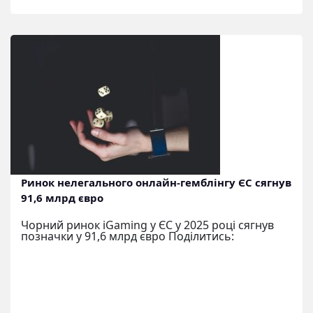
Ринок нелегального онлайн-гемблінгу ЄС сягнув
91,6 млрд євро
Чорний ринок iGaming у ЄС у 2025 році сягнув
позначки у 91,6 млрд євро Поділитись: