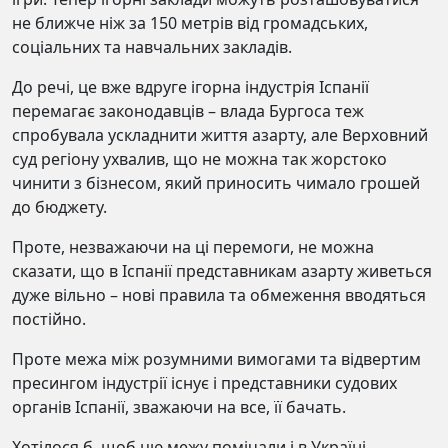
не ближче ніж за 150 метрів від громадських,
соціальних та навчальних закладів.
До речі, це вже вдруге ігорна індустрія Іспанії
перемагає законодавців – влада Бургоса теж
спробувала ускладнити життя азарту, але Верховний
суд регіону ухвалив, що не можна так жорстоко
чинити з бізнесом, який приносить чимало грошей
до бюджету.
Проте, незважаючи на ці перемоги, не можна
сказати, що в Іспанії представникам азарту живеться
дуже вільно – нові правила та обмеження вводяться
постійно.
Проте межа між розумними вимогами та відвертим
пресингом індустрії існує і представники судових
органів Іспанії, зважаючи на все, її бачать.
Хотілося б, щоб цю межу помічали і в Україні.