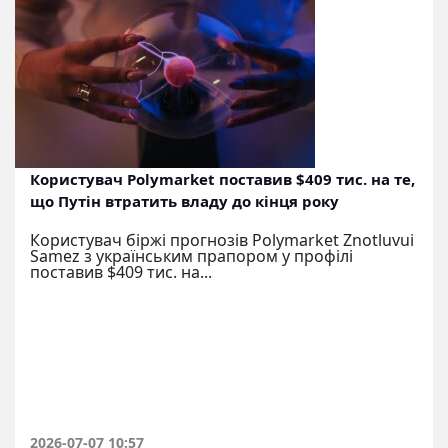
Користувач Polymarket поставив $409 тис. на те,
що Путін втратить владу до кінця року
Користувач біржі прогнозів Polymarket Znotluvui
Samez з українським прапором у профілі
поставив $409 тис. на...
2026-07-07 10:57