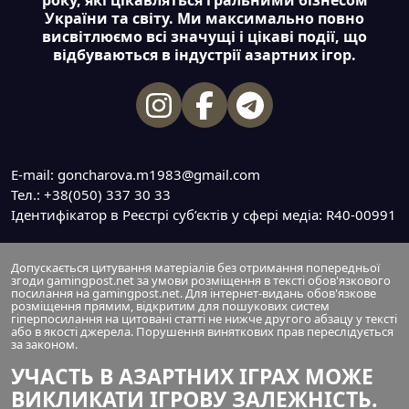
року, які цікавляться гральними бізнесом
України та світу. Ми максимально повно
висвітлюємо всі значущі і цікаві події, що
відбуваються в індустрії азартних ігор.
E-mail: goncharova.m1983@gmail.com
Тел.: +38(050) 337 30 33
Ідентифікатор в Реєстрі суб’єктів у сфері медіа: R40-00991
Допускається цитування матеріалів без отримання попередньої
згоди gamingpost.net за умови розміщення в тексті обов'язкового
посилання на gamingpost.net. Для інтернет-видань обов'язкове
розміщення прямим, відкритим для пошукових систем
гіперпосилання на цитовані статті не нижче другого абзацу у тексті
або в якості джерела. Порушення виняткових прав переслідується
за законом.
УЧАСТЬ В АЗАРТНИХ ІГРАХ МОЖЕ
ВИКЛИКАТИ ІГРОВУ ЗАЛЕЖНІСТЬ.