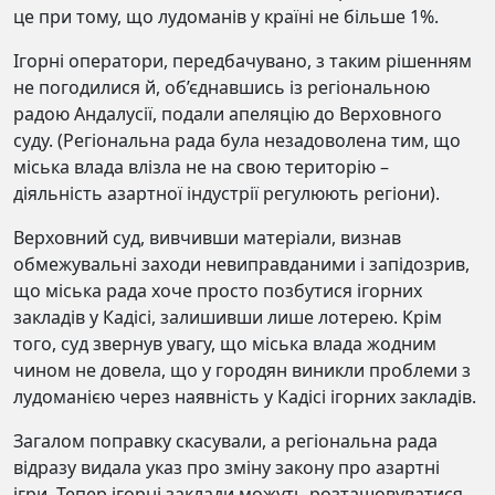
це при тому, що лудоманів у країні не більше 1%.
Ігорні оператори, передбачувано, з таким рішенням
не погодилися й, об’єднавшись із регіональною
радою Андалусії, подали апеляцію до Верховного
суду. (Регіональна рада була незадоволена тим, що
міська влада влізла не на свою територію –
діяльність азартної індустрії регулюють регіони).
Верховний суд, вивчивши матеріали, визнав
обмежувальні заходи невиправданими і запідозрив,
що міська рада хоче просто позбутися ігорних
закладів у Кадісі, залишивши лише лотерею. Крім
того, суд звернув увагу, що міська влада жодним
чином не довела, що у городян виникли проблеми з
лудоманією через наявність у Кадісі ігорних закладів.
Загалом поправку скасували, а регіональна рада
відразу видала указ про зміну закону про азартні
ігри. Тепер ігорні заклади можуть розташовуватися