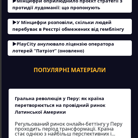
Мінцифри оприлюднило проєкт стратегії з
протидії лудоманії: що пропонують
У Мінцифри розповіли, скільки людей
перебуває в Реєстрі обмежених від гемблінгу
PlayCity анулювало ліцензію оператора
лотерей “Патріот” (оновлено)
ПОПУЛЯРНІ МАТЕРІАЛИ
Гральна революція у Перу: як країна
перетворюється на провідний ринок
Латинської Америки
Регульований ринок онлайн-беттінгу у Перу
проходить період трансформації. Країна
стає однією з найбільш перспективних і...