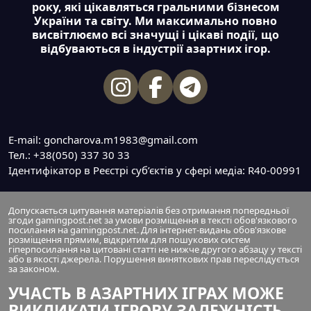
року, які цікавляться гральними бізнесом
України та світу. Ми максимально повно
висвітлюємо всі значущі і цікаві події, що
відбуваються в індустрії азартних ігор.
E-mail: goncharova.m1983@gmail.com
Тел.: +38(050) 337 30 33
Ідентифікатор в Реєстрі суб’єктів у сфері медіа: R40-00991
Допускається цитування матеріалів без отримання попередньої
згоди gamingpost.net за умови розміщення в тексті обов'язкового
посилання на gamingpost.net. Для інтернет-видань обов'язкове
розміщення прямим, відкритим для пошукових систем
гіперпосилання на цитовані статті не нижче другого абзацу у тексті
або в якості джерела. Порушення виняткових прав переслідується
за законом.
УЧАСТЬ В АЗАРТНИХ ІГРАХ МОЖЕ
ВИКЛИКАТИ ІГРОВУ ЗАЛЕЖНІСТЬ.