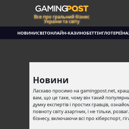
Все про гральний бізнес
України та світу
НОВИНИ
СВІТ
ОНЛАЙН-КАЗИНО
БЕТТІНГ
ЛОТЕРЕЇ
НА
Новини
Ласкаво просимо на gamingpost.net, кра
вам, що це таке, чому він такий популярн
думку експертів і простих гравців, ознай
повноту світу азартних, і не тільки, розв
бізнесу, включаючи всі про кіберспорт, гіг