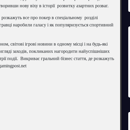
воривши нову віху в історії розвитку азартних розваг.
 розкажуть все про покер в спеціальному розділі
і гравці наробили галасу і як популяризується спортивний
ном, світові ігрові новини в одному місці і на будь-які
 вигляді заходів, покликаних нагородити найуспішніших
рії події. Викриває гральний бізнес стаття, де розкажуть
amingpost.net