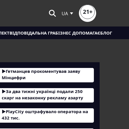
21+
UA
ЛЕКТ
ВІДПОВІДАЛЬНА ГРА
БІЗНЕС ДОПОМАГАЄ
БЛОГ
Гетманцев прокоментував заяву
Мінцифри
За два тижні українці подали 250
скарг на незаконну рекламу азарту
PlayCity оштрафувало оператора на
432 тис.