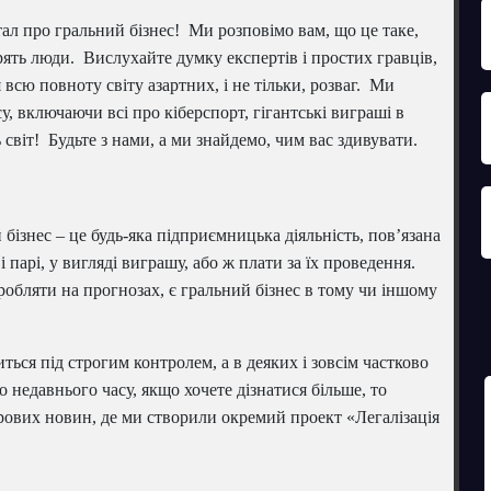
ал про гральний бізнес! Ми розповімо вам, що це таке,
ять люди. Вислухайте думку експертів і простих гравців,
всю повноту світу азартних, і не тільки, розваг. Ми
, включаючи всі про кіберспорт, гігантські виграші в
 світ! Будьте з нами, а ми знайдемо, чим вас здивувати.
бізнес – це будь-яка підприємницька діяльність, пов’язана
і парі, у вигляді виграшу, або ж плати за їх проведення.
робляти на прогнозах, є гральний бізнес в тому чи іншому
иться під строгим контролем, а в деяких і зовсім частково
о недавнього часу, якщо хочете дізнатися більше, то
грових новин, де ми створили окремий проект «Легалізація