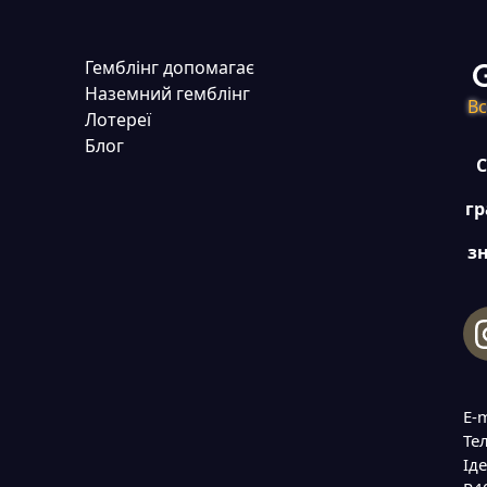
Гемблінг допомагає
Наземний гемблінг
Вс
Лотереї
Блог
С
гр
зн
E-
Тел
Іде