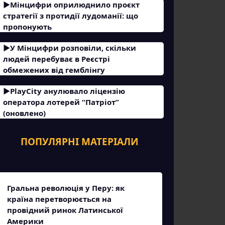
Мінцифри оприлюднило проєкт
стратегії з протидії лудоманії: що
пропонують
У Мінцифри розповіли, скільки
людей перебуває в Реєстрі
обмежених від гемблінгу
PlayCity анулювало ліцензію
оператора лотерей “Патріот”
(оновлено)
ПОПУЛЯРНІ МАТЕРІАЛИ
Гральна революція у Перу: як
країна перетворюється на
провідний ринок Латинської
Америки