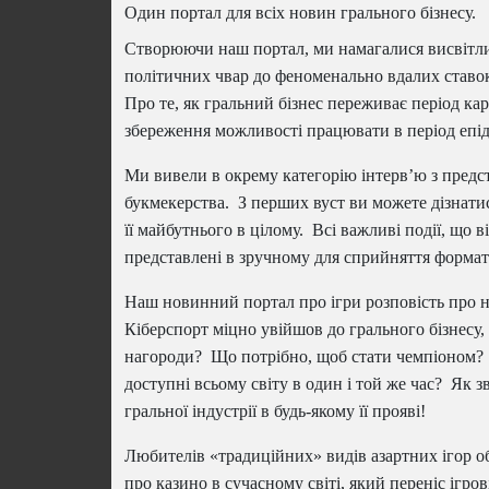
Один портал для всіх новин грального бізнесу.
Створюючи наш портал, ми намагалися висвітлит
політичних чвар до феноменально вдалих ставок
Про те, як гральний бізнес переживає період ка
збереження можливості працювати в період епід
Ми вивели в окрему категорію інтерв’ю з предст
букмекерства. З перших вуст ви можете дізнатися
її майбутнього в цілому. Всі важливі події, що в
представлені в зручному для сприйняття формат
Наш новинний портал про ігри розповість про н
Кіберспорт міцно увійшов до грального бізнесу,
нагороди? Що потрібно, щоб стати чемпіоном? 
доступні всьому світу в один і той же час? Як 
гральної індустрії в будь-якому її прояві!
Любителів «традиційних» видів азартних ігор обо
про казино в сучасному світі, який переніс ігров