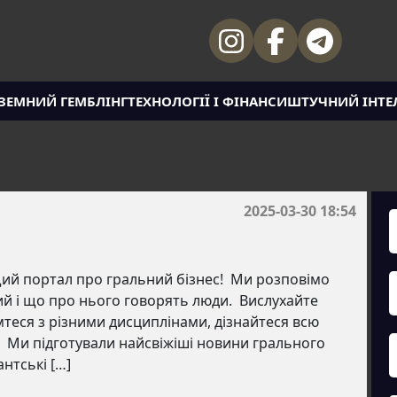
ЗЕМНИЙ ГЕМБЛІНГ
ТЕХНОЛОГІЇ І ФІНАНСИ
ШТУЧНИЙ ІНТЕ
2025-03-30 18:54
щий портал про гральний бізнес! Ми розповімо
ий і що про нього говорять люди. Вислухайте
омтеся з різними дисциплінами, дізнайтеся всю
аг. Ми підготували найсвіжіші новини грального
антські […]