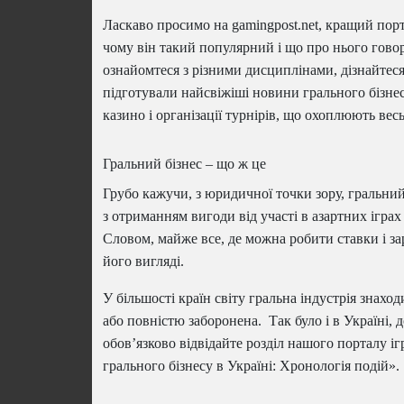
Ласкаво просимо на gamingpost.net, кращий порт
чому він такий популярний і що про нього говор
ознайомтеся з різними дисциплінами, дізнайтеся 
підготували найсвіжіші новини грального бізнесу
казино і організації турнірів, що охоплюють весь
Гральний бізнес – що ж це
Грубо кажучи, з юридичної точки зору, гральний 
з отриманням вигоди від участі в азартних іграх 
Словом, майже все, де можна робити ставки і за
його вигляді.
У більшості країн світу гральна індустрія знаход
або повністю заборонена. Так було і в Україні, д
обов’язково відвідайте розділ нашого порталу і
грального бізнесу в Україні: Хронологія подій».