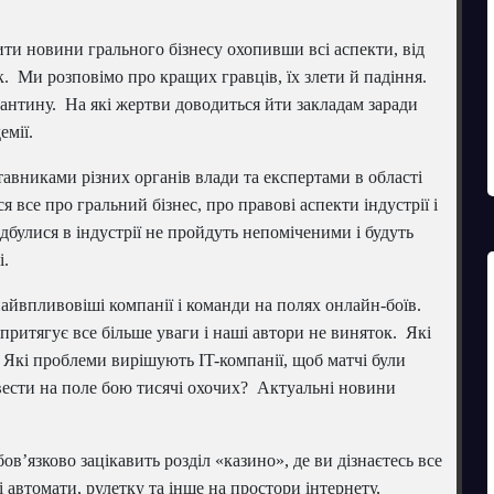
и новини грального бізнесу охопивши всі аспекти, від
. Ми розповімо про кращих гравців, їх злети й падіння.
рантину. На які жертви доводиться йти закладам заради
емії.
авниками різних органів влади та експертами в області
 все про гральний бізнес, про правові аспекти індустрії і
ідбулися в індустрії не пройдуть непоміченими і будуть
і.
айвпливовіші компанії і команди на полях онлайн-боїв.
 притягує все більше уваги і наші автори не виняток. Які
Які проблеми вирішують IT-компанії, щоб матчі були
звести на поле бою тисячі охочих? Актуальні новини
в’язково зацікавить розділ «казино», де ви дізнаєтесь все
і автомати, рулетку та інше на простори інтернету,