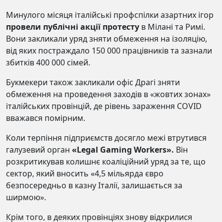
Минулого місяця італійські профспілки азартних ігор
провели публічні акції протесту
в Мілані та Римі.
Вони закликали уряд зняти обмеження на ізоляцію,
від яких постраждало 150 000 працівників та зазнали
збитків 400 000 сімей.
Букмекери також закликали офіс Драгі зняти
обмеження на проведення заходів в «жовтих зонах»
італійських провінцій, де рівень зараження COVID
вважався помірним.
Коли терпіння підприємств досягло межі втрутився
галузевий орган
«Legal Gaming Workers».
Він
розкритикував колишнє коаліційний уряд за те, що
сектор, який вносить «4,5 мільярда євро
безпосередньо в казну Італії, залишається за
ширмою».
Крім того, в деяких провінціях знову відкрилися