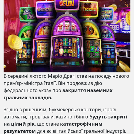
В середині лютого Маріо Драгі став на посаду нового
прем’єр-міністра Італії. Він продовжив дію
федерального указу про
закриття наземних
гральних закладів.
Згідно з рішенням, букмекерські контори, ігрові
автомати, ігрові зали, казино і бінго б
удуть закриті
на цілий рік
, що стане
катастрофічним
результатом
для всієї італійської гральної індустрії.