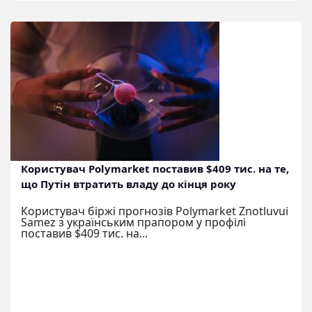
Користувач Polymarket поставив $409 тис. на те,
що Путін втратить владу до кінця року
Користувач біржі прогнозів Polymarket Znotluvui
Samez з українським прапором у профілі
поставив $409 тис. на...