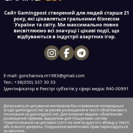
Сайт Gamingpost створений для людей старше 21
року, які цікавляться гральними бізнесом
України та світу. Ми максимально повно
висвітлюємо всі значущі і цікаві події, що
відбуваються в індустрії азартних ігор.
E-mail: goncharova.m1983@gmail.com
Тел.: +38(050) 337 30 33
Ідентифікатор в Реєстрі суб’єктів у сфері медіа: R40-00991
Допускається цитування матеріалів без отримання попередньої
згоди gamingpost.net за умови розміщення в тексті обов'язкового
посилання на gamingpost.net. Для інтернет-видань обов'язкове
розміщення прямим, відкритим для пошукових систем
гіперпосилання на цитовані статті не нижче другого абзацу у тексті
або в якості джерела. Порушення виняткових прав переслідується
за законом.