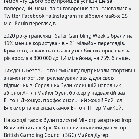
Гемблінгу цього року пройшов успішніше за
попередній. Лекції та обговорення транслювалися у
Twitter, Facebook та Instagram та зібрали майже 25
мільйонів переглядів.
2020 року трансляції Safer Gambling Week зібрали на
19% менше користувачів – 21 мільйон переглядів.
Крім того, кількість показів у особистих профілях за
рік зросла з 800 000 до 1,4 мільйона, на 75% більше.
Тиждень Безпечного Гемблінгу підтримали спортивні
знаменитості, які рекламували захід для своїх
підписників. Серед них були колишній нападник
збірної Англії Майкл Оуен, боксер у надважкій вазі
Ентоні Джошуа, професіональний жокей Рейчел
Блекмор та легенда скачок Ентоні Пітер МакКой.
На заході також були присутні Міністр азартних ігор
Великобританії Кріс Філп та виконавчий директор
British Gambling Council (BGC) Майкл Дугер.