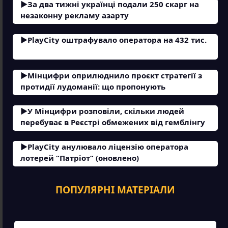
За два тижні українці подали 250 скарг на
незаконну рекламу азарту
PlayCity оштрафувало оператора на 432 тис.
Мінцифри оприлюднило проєкт стратегії з
протидії лудоманії: що пропонують
У Мінцифри розповіли, скільки людей
перебуває в Реєстрі обмежених від гемблінгу
PlayCity анулювало ліцензію оператора
лотерей “Патріот” (оновлено)
ПОПУЛЯРНІ МАТЕРІАЛИ