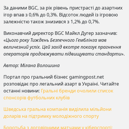
За даними BGC, за рік рівень пристрасті до азартних
ігор впав з 0,6% до 0,3%. Відсоток людей із ігровою
залежністю також знизився з 1,2% до 0,7%.
Виконавчий директор BGC Майкл Дугер зазначив:
«
Цього року Тиждень Безпечного Гемблінга мав
величезний успіх. Цей захід вкотре показує прагнення
операторів продовжувати підвищувати стандарти
».
Автор: Мілана Волошина
Портал про гральний бізнес gamingpost.net
розповідає про легальний азарт в Україні. Читайте
останні новини:
Гральні бренди очолили список
спонсорів футбольних клубів
Шведська гральна компанія виділила мільйони
доларів на підтримку молодіжного спорту
Боротьба з договірними матчами у кіберспорті: