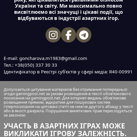
України та світу. Ми максимально повно
висвітлюємо всі значущі і цікаві події, що
відбуваються в індустрії азартних ігор.
E-mail: goncharova.m1983@gmail.com
Тел.: +38(050) 337 30 33
Ідентифікатор в Реєстрі суб’єктів у сфері медіа: R40-00991
Допускається цитування матеріалів без отримання попередньої
згоди gamingpost.net за умови розміщення в тексті обов'язкового
посилання на gamingpost.net. Для інтернет-видань обов'язкове
розміщення прямим, відкритим для пошукових систем
гіперпосилання на цитовані статті не нижче другого абзацу у тексті
або в якості джерела. Порушення виняткових прав переслідується
за законом.
УЧАСТЬ В АЗАРТНИХ ІГРАХ МОЖЕ
ВИКЛИКАТИ ІГРОВУ ЗАЛЕЖНІСТЬ.