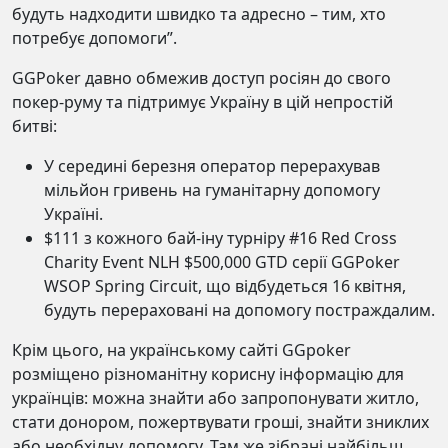
будуть надходити швидко та адресно – тим, хто
потребує допомоги”.
GGPoker давно обмежив доступ росіян до свого
покер-руму та підтримує Україну в цій непростій
битві:
У середині березня оператор перерахував
мільйон гривень на гуманітарну допомогу
Україні.
$111 з кожного бай-іну турніру #16 Red Cross
Charity Event NLH $500,000 GTD серії GGPoker
WSOP Spring Circuit, що відбудеться 16 квітня,
будуть перераховані на допомогу постраждалим.
Крім цього, на українському сайті GGpoker
розміщено різноманітну корисну інформацію для
українців: можна знайти або запропонувати житло,
стати донором, пожертвувати гроші, знайти зниклих
або необхідну допомогу. Там же зібрані найбільш