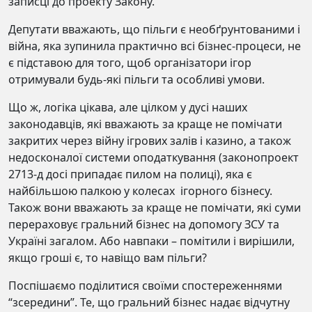
записці до проекту Закону.
Депутати вважають, що пільги є необґрунтованими і
війна, яка зупинила практично всі бізнес-процеси, не
є підставою для того, щоб організатори ігор
отримували будь-які пільги та особливі умови.
Що ж, логіка цікава, але цілком у дусі наших
законодавців, які вважають за краще не помічати
закритих через війну ігрових залів і казино, а також
недосконалої системи оподаткування (законопроект
2713-д досі припадає пилом на полиці), яка є
найбільшою палкою у колесах ігорного бізнесу.
Також вони вважають за краще не помічати, які суми
перераховує гральний бізнес на допомогу ЗСУ та
Україні загалом. Або навпаки – помітили і вирішили,
якщо гроші є, то навіщо вам пільги?
Поспішаємо поділитися своїми спостереженнями
“зсередини”. Те, що гральний бізнес надає відчутну