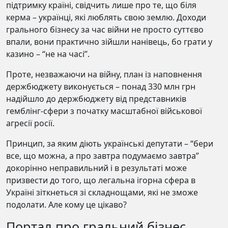
підтримку країні, свідчить лише про те, що біля
керма – українці, які люблять свою землю. Доходи
грального бізнесу за час війни не просто суттєво
впали, вони практично зійшли нанівець, бо грати у
казино – “не на часі”.
Проте, незважаючи на війну, план із наповнення
держбюджету виконується – понад 330 млн грн
надійшло до держбюджету від представників
гемблінг-сфери з початку масштабної військової
агресії росії.
Принцип, за яким діють українські депутати – “бери
все, що можна, а про завтра подумаємо завтра”
докорінно неправильний і в результаті може
призвести до того, що легальна ігорна сфера в
Україні зіткнеться зі складнощами, які не зможе
подолати. Але кому це цікаво?
Портал про гральний бізнес