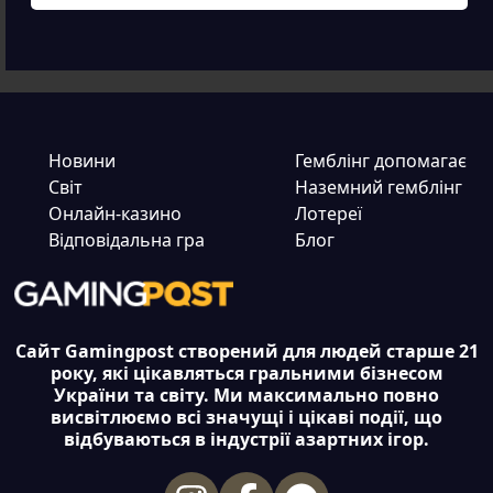
Новини
Гемблінг допомагає
Світ
Наземний гемблінг
Онлайн-казино
Лотереї
Відповідальна гра
Блог
Сайт Gamingpost створений для людей старше 21
року, які цікавляться гральними бізнесом
України та світу. Ми максимально повно
висвітлюємо всі значущі і цікаві події, що
відбуваються в індустрії азартних ігор.