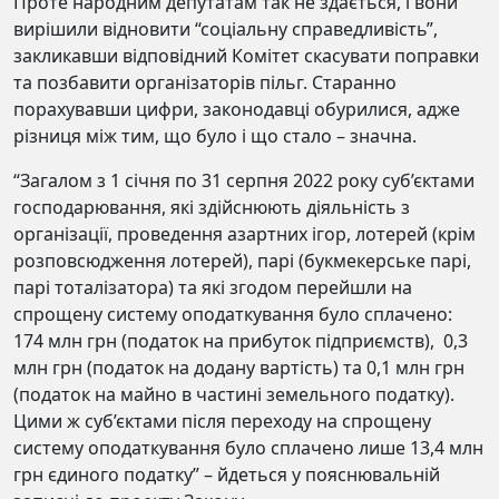
Проте народним депутатам так не здається, і вони
вирішили відновити “соціальну справедливість”,
закликавши відповідний Комітет скасувати поправки
та позбавити організаторів пільг. Старанно
порахувавши цифри, законодавці обурилися, адже
різниця між тим, що було і що стало – значна.
“Загалом з 1 січня по 31 серпня 2022 року суб’єктами
господарювання, які здійснюють діяльність з
організації, проведення азартних ігор, лотерей (крім
розповсюдження лотерей), парі (букмекерське парі,
парі тоталізатора) та які згодом перейшли на
спрощену систему оподаткування було сплачено:
174 млн грн (податок на прибуток підприємств), 0,3
млн грн (податок на додану вартість) та 0,1 млн грн
(податок на майно в частині земельного податку).
Цими ж суб’єктами після переходу на спрощену
систему оподаткування було сплачено лише 13,4 млн
грн єдиного податку” – йдеться у пояснювальній