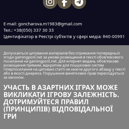
E-mail: goncharova.m1983@gmail.com
Тел.: +38(050) 337 30 33
Ідентифікатор в Реєстрі суб’єктів у сфері медіа: R40-00991
Допускається цитування матеріалів без отримання попередньої
згоди gamingpost.net за умови розміщення в тексті обов'язкового
посилання на gamingpost.net. Для інтернет-видань обов'язкове
розміщення прямим, відкритим для пошукових систем
гіперпосилання на цитовані статті не нижче другого абзацу у тексті
або в якості джерела. Порушення виняткових прав переслідується
за законом.
УЧАСТЬ В АЗАРТНИХ ІГРАХ МОЖЕ
ВИКЛИКАТИ ІГРОВУ ЗАЛЕЖНІСТЬ.
ДОТРИМУЙТЕСЯ ПРАВИЛ
(ПРИНЦИПІВ) ВІДПОВІДАЛЬНОЇ
ГРИ