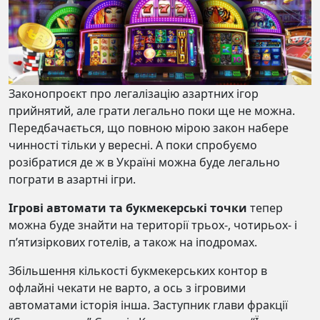
Законопроєкт про легалізацію азартних ігор
прийнятий, але грати легально поки ще не можна.
Передбачається, що повною мірою закон набере
чинності тільки у вересні. А поки спробуємо
розібратися де ж в Україні можна буде легально
пограти в азартні ігри.
Ігрові автомати та букмекерські точки
тепер
можна буде знайти на території трьох-, чотирьох- і
п’ятизіркових готелів, а також на іподромах.
Збільшення кількості букмекерських контор в
офлайні чекати не варто, а ось з ігровими
автоматами історія інша. Заступник глави фракції