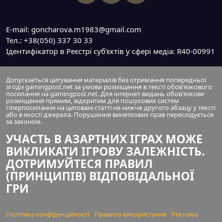
E-mail: goncharova.m1983@gmail.com
Тел.: +38(050) 337 30 33
Ідентифікатор в Реєстрі суб’єктів у сфері медіа: R40-00991
Допускається цитування матеріалів без отримання попередньої
згоди gamingpost.net за умови розміщення в тексті обов'язкового
посилання на gamingpost.net. Для інтернет-видань обов'язкове
розміщення прямим, відкритим для пошукових систем
гіперпосилання на цитовані статті не нижче другого абзацу у тексті
або в якості джерела. Порушення виняткових прав переслідується
за законом.
УЧАСТЬ В АЗАРТНИХ ІГРАХ МОЖЕ
ВИКЛИКАТИ ІГРОВУ ЗАЛЕЖНІСТЬ.
ДОТРИМУЙТЕСЯ ПРАВИЛ
(ПРИНЦИПІВ) ВІДПОВІДАЛЬНОЇ
ГРИ
Політика конфіденційності
Правила використання
Реклама