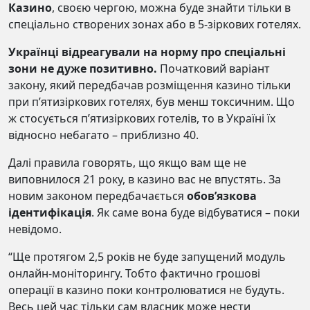
Казино
, своєю чергою, можна буде знайти тільки в
спеціально створених зонах або в 5-зіркових готелях.
Українці відреагували на норму про спеціальні
зони не дуже позитивно.
Початковий варіант
закону, який передбачав розміщення казино тільки
при п’ятизіркових готелях, був менш токсичним. Що
ж стосується п’ятизіркових готелів, то в Україні їх
відносно небагато – приблизно 40.
Далі правила говорять, що якщо вам ще не
виповнилося 21 року, в казино вас не впустять. За
новим законом передбачається
обов’язкова
ідентифікація
. Як саме вона буде відбуватися – поки
невідомо.
“Ще протягом 2,5 років не буде запущений модуль
онлайн-моніторингу. Тобто фактично грошові
операції в казино поки контролюватися не будуть.
Весь цей час тільки сам власник може нести