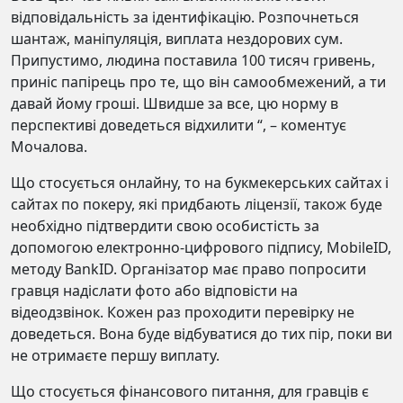
відповідальність за ідентифікацію. Розпочнеться
шантаж, маніпуляція, виплата нездорових сум.
Припустимо, людина поставила 100 тисяч гривень,
приніс папірець про те, що він самообмежений, а ти
давай йому гроші. Швидше за все, цю норму в
перспективі доведеться відхилити “, – коментує
Мочалова.
Що стосується онлайну, то на букмекерських сайтах і
сайтах по покеру, які придбають ліцензії, також буде
необхідно підтвердити свою особистість за
допомогою електронно-цифрового підпису, MobileID,
методу BankID. Організатор має право попросити
гравця надіслати фото або відповісти на
відеодзвінок. Кожен раз проходити перевірку не
доведеться. Вона буде відбуватися до тих пір, поки ви
не отримаєте першу виплату.
Що стосується фінансового питання, для гравців є