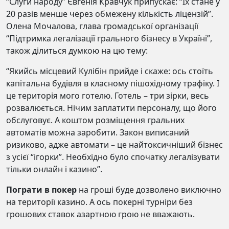
“Слуги народу” Євгенія Кравчук припускає: “Їх стане у
20 разів менше через обмежену кількість ліцензій”.
Олена Мочалова, глава громадської організації
“Підтримка легалізації грального бізнесу в Україні”,
також ділиться думкою на цю тему:
“Якийсь місцевий Кулібін прийде і скаже: ось стоїть
капітальна будівля в класному пішохідному трафіку. І
це територія мого готелю. Готель – три зірки, весь
розвалюється. Нічим заплатити персоналу, що його
обслуговує. А коштом розміщення гральних
автоматів можна заробити. Закон виписаний
ризиково, адже автомати – це найтоксичніший бізнес
з усієї “ігорки”. Необхідно було спочатку легалізувати
тільки онлайн і казино”.
Пограти в покер
на гроші буде дозволено виключно
на території казино. А ось покерні турніри без
грошових ставок азартною грою не вважають.