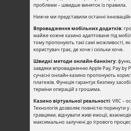
проблеми – швидше виняток із правила.
Нижче ми представили останні інноваційні 
Впровадження мобільних додатків
: гр
майже кожне казино адаптоване під мобіл
тому пропонують такі самі можливості, як 
користувач грає, де хоче і скільки хоче.
Швидкі методи онлайн-банкінгу
: функ
завдяки впровадженню Apple Pay, Pay by P
сучасні онлайн-казино пропонують корист
платежів. Функція гарантує безпеку засоб
терміни операцій з грошима.
Казино віртуальної реальності
: VRC – о
Технологія дозволяє повністю поринути у
гравцями, відчувати живі емоції, взаємод
максимально залучені до ігрового процес