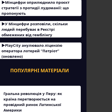
Мінцифри оприлюднило проєкт
стратегії з протидії лудоманії: що
пропонують
У Мінцифри розповіли, скільки
людей перебуває в Реєстрі
обмежених від гемблінгу
PlayCity анулювало ліцензію
оператора лотерей “Патріот”
(оновлено)
ПОПУЛЯРНІ МАТЕРІАЛИ
Гральна революція у Перу: як
країна перетворюється на
провідний ринок Латинської
Америки