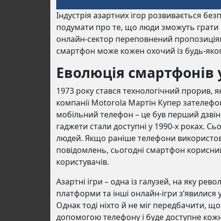
Індустрія азартних ігор розвивається безп
подумати про те, що люди зможуть грати в
онлайн-сектор переповнений пропозиціями
смартфон може кожен охочий із будь-яког
Еволюція смартфонів у
1973 року стався технологічний прорив, я
компанії Motorola Мартін Купер зателефон
мобільний телефон – це був перший дзвіно
гаджети стали доступні у 1990-х роках. С
людей. Якщо раніше телефони використову
повідомлень, сьогодні смартфон корисний 
користувачів.
Азартні ігри – одна із галузей, на яку рев
платформи та інші онлайн-ігри з’явилися 
Однак тоді ніхто й не міг передбачити, щ
допомогою телефону і буде доступне кож