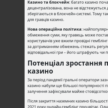
Казино та блокчейн
: багато казино по
децентралізована, вона не відстежується д
зберігаються в блокчейн-системі. Тому та
для гравців казино.
Нова операційна політика
: найпопулярн
обмеження суми, яку гравець може постав
користувачів уже вжили провідні гемблін
за дотриманням обмежень стежать регул
відповідальної гри – його штрафують чи п
Потенціал зростання 
казино
За період пандемії гральні оператори заз
казино набули ще більшої популярності під
залучення зафіксували майже стовідсотко
Після закриття наземних казино більшост
2021 року онлайн-гемблінг процвітає. Одн