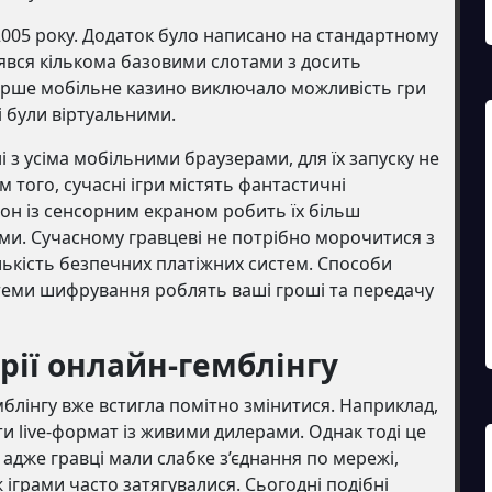
05 року. Додаток було написано на стандартному
ьнявся кількома базовими слотами з досить
ерше мобільне казино виключало можливість гри
і були віртуальними.
і з усіма мобільними браузерами, для їх запуску не
 того, сучасні ігри містять фантастичні
он із сенсорним екраном робить їх більш
ми. Сучасному гравцеві не потрібно морочитися з
лькість безпечних платіжних систем. Способи
стеми шифрування роблять ваші гроші та передачу
трії онлайн-гемблінгу
мблінгу вже встигла помітно змінитися. Наприклад,
и live-формат із живими дилерами. Однак тоді це
дже гравці мали слабке з’єднання по мережі,
 іграми часто затягувалися. Сьогодні подібні