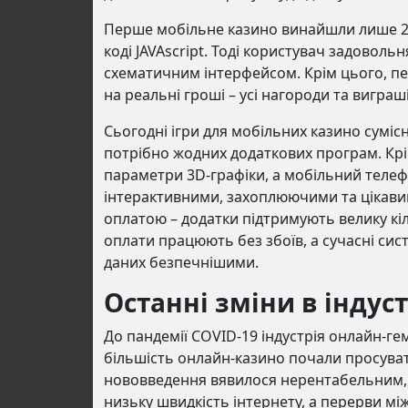
Перше мобільне казино винайшли лише 20
коді JAVAscript. Тоді користувач задовол
схематичним інтерфейсом. Крім цього, п
на реальні гроші – усі нагороди та виграш
Сьогодні ігри для мобільних казино сумісн
потрібно жодних додаткових програм. Крім
параметри 3D-графіки, а мобільний телеф
інтерактивними, захоплюючими та цікави
оплатою – додатки підтримують велику кі
оплати працюють без збоїв, а сучасні си
даних безпечнішими.
Останні зміни в індус
До пандемії COVID-19 індустрія онлайн-ге
більшість онлайн-казино почали просуват
нововведення вявилося нерентабельним, а
низьку швидкість інтернету, а перерви між