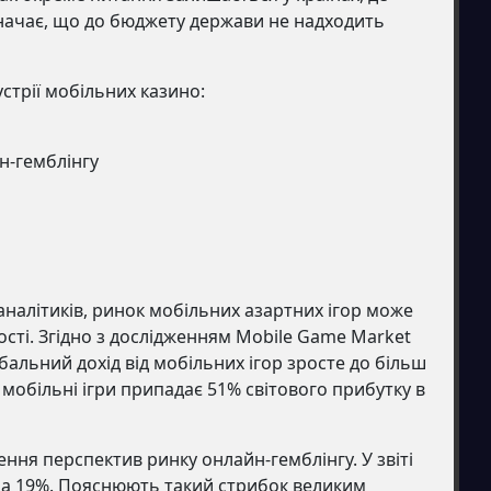
значає, що до бюджету держави не надходить
стрії мобільних казино:
н-гемблінгу
і
аналітиків, ринок мобільних азартних ігор може
ті. Згідно з дослідженням Mobile Game Market
бальний дохід від мобільних ігор зросте до більш
а мобільні ігри припадає 51% світового прибутку в
ення перспектив ринку онлайн-гемблінгу. У звіті
на 19%. Пояснюють такий стрибок великим