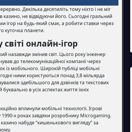
ерервно. Декілька десятиліть тому ніхто і не міг
 казино, не відвідуючи його. Сьогодні гральний
 ігор на будь-який смак, а робити ставки через
о куточка планети.
 світі онлайн-ігор
кий назавжди змінив світ. Цього року інженер
ував до телекомунікаційної компанії через
к із мобільного. Широкій публіці мобільні
ьогодні ними користуються понад 3,8 мільярда
валися здебільшого для дзвінків та текстових
буквально в усіх аспектах життя їхніх
олюційно вплинули мобільні технології. Ігрові
у 1990-х роках завдяки розробнику Microgaming.
о казино набуде “кишенькового вигляду” за
ному.