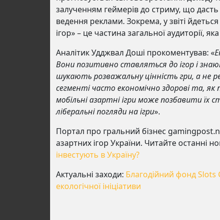
залученням геймерів до стриму, що даст
ведення реклами. Зокрема, у звіті йдеться
ігор» – це частина загальної аудиторії, я
Аналітик Удджвал Доші прокоментував: «
Е
Вони позитивно ставляться до ігор і знают
шукають розважальну цінність гри, а не р
сегменті часто економічно здорові та, як 
мобільні азартні ігри може позбавити їх ст
ліберальні погляди на ігри
».
Портал про гральний бізнес gamingpost.n
азартних ігор України. Читайте останні н
інвестують в Україну?
Актуальні заходи:
Благодійний фонд Slots 
екологічної ініціативи