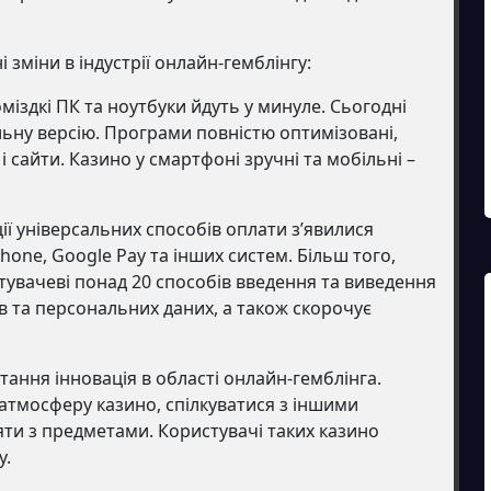
зміни в індустрії онлайн-гемблінгу:
оміздкі ПК та ноутбуки йдуть у минуле. Сьогодні
ьну версію. Програми повністю оптимізовані,
і сайти. Казино у смартфоні зручні та мобільні –
ції універсальних способів оплати з’явилися
hone, Google Pay та інших систем. Більш того,
увачеві понад 20 способів введення та виведення
ів та персональних даних, а також скорочує
стання інновація в області онлайн-гемблінга.
 атмосферу казино, спілкуватися з іншими
іяти з предметами. Користувачі таких казино
у.