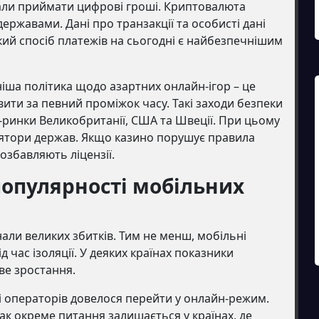
чали приймати цифрові гроші. Криптовалюта
ержавами. Дані про транзакції та особисті дані
кий спосіб платежів на сьогодні є найбезпечнішим
іша політика щодо азартних онлайн-ігор – це
ити за певний проміжок часу. Такі заходи безпеки
г-ринки Великобританії, США та Швеції. При цьому
ятори держав. Якщо казино порушує правила
озбавляють ліцензії.
популярності мобільних
нали великих збитків. Тим не менш, мобільні
 час ізоляції. У деяких країнах показники
ве зростання.
і операторів довелося перейти у онлайн-режим.
ак окреме питання залишається у країнах, де