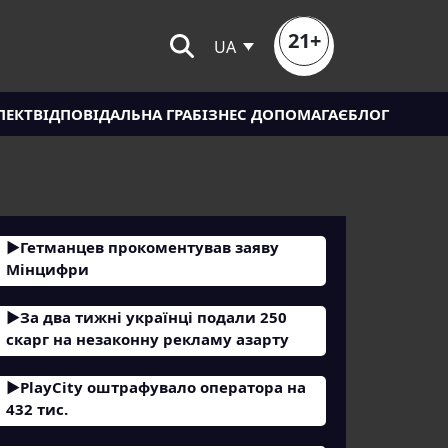
21+
UA
ЛЕКТ
ВІДПОВІДАЛЬНА ГРА
БІЗНЕС ДОПОМАГАЄ
БЛОГ
Гетманцев прокоментував заяву
Мінцифри
За два тижні українці подали 250
скарг на незаконну рекламу азарту
PlayCity оштрафувало оператора на
432 тис.