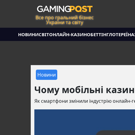
Все про гральний бізнес
України та світу
НОВИНИ
СВІТ
ОНЛАЙН-КАЗИНО
БЕТТІНГ
ЛОТЕРЕЇ
НА
Новини
Чому мобільні казин
Як смартфони змінили індустрію онлайн-гем