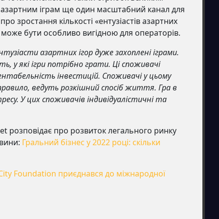
ь азартним іграм ще один масштабний канал для
 про зростання кількості «ентузіастів азартних
ка може бути особливо вигідною для операторів.
нтузіасти азартних ігор дуже захоплені іграми.
ь, у які ігри потрібно грати. Ці споживачі
ентабельність інвестицій. Споживачі у цьому
правило, ведуть розкішний спосіб життя. Гра в
ресу. У цих споживачів індивідуалістичні та
et розповідає про розвиток легального ринку
овини:
Гральний бізнес у 2022 році: скільки
City Foundation приєднався до міжнародної