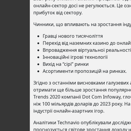
онлайн-сектор досі не регулюється. Це о
прибуток від сектору
.
Чинники, що впливають на зростання інду
Гравці нового тисячоліття
Перехід від наземних казино до онлай
Впровадження віртуальної реальност
Інноваційні ігрові технології
Вихід на “сірі” ринки
Асортименти пропозицій на ринках.
Згідно з останніми висновками галузевих 
отримати ще більше зростання популярнос
Trends 2020 компанії Dot Com Infoway, гло
ніж 100 мільярдів доларів до 2023 року. Н
індустрії онлайн-азартних ігор.
Аналітики Technavio опублікували дослідж
прогнозується світове зростання доходу 