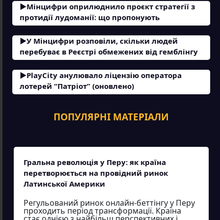
Мінцифри оприлюднило проєкт стратегії з
протидії лудоманії: що пропонують
У Мінцифри розповіли, скільки людей
перебуває в Реєстрі обмежених від гемблінгу
PlayCity анулювало ліцензію оператора
лотерей “Патріот” (оновлено)
ПОПУЛЯРНІ МАТЕРІАЛИ
Гральна революція у Перу: як країна
перетворюється на провідний ринок
Латинської Америки
Регульований ринок онлайн-беттінгу у Перу
проходить період трансформації. Країна
стає однією з найбільш перспективних і...