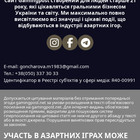
Сайт Gamingpost створений для людей старше 21
року, які цікавляться гральними бізнесом
України та світу. Ми максимально повно
висвітлюємо всі значущі і цікаві події, що
відбуваються в індустрії азартних ігор.
E-mail: goncharova.m1983@gmail.com
Тел.: +38(050) 337 30 33
Ідентифікатор в Реєстрі суб’єктів у сфері медіа: R40-00991
Допускається цитування матеріалів без отримання попередньої
згоди gamingpost.net за умови розміщення в тексті обов'язкового
посилання на gamingpost.net. Для інтернет-видань обов'язкове
розміщення прямим, відкритим для пошукових систем
гіперпосилання на цитовані статті не нижче другого абзацу у тексті
або в якості джерела. Порушення виняткових прав переслідується
за законом.
УЧАСТЬ В АЗАРТНИХ ІГРАХ МОЖЕ