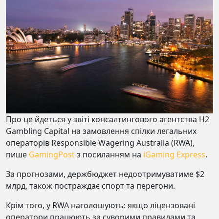
Про це йдеться у звіті консалтингового агентства H2
Gambling Capital на замовлення спілки легальних
операторів Responsible Wagering Australia (RWA),
пише
GamingPost
з посиланням на
iGaming Express
.
За прогнозами, держбюджет недоотримуватиме $2
млрд, також постраждає спорт та перегони.
Крім того, у RWA наголошують: якщо ліцензовані
оператори працюють за суворими правилами та