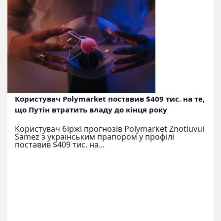
Користувач Polymarket поставив $409 тис. на те,
що Путін втратить владу до кінця року
Користувач біржі прогнозів Polymarket Znotluvui
Samez з українським прапором у профілі
поставив $409 тис. на...