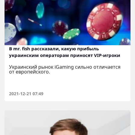
В mr. fish рассказали, какую прибыль
украинским операторам приносят VIP-игроки
Украинский рынок iGaming сильно отличается
от европейского.
2021-12-21 07:49