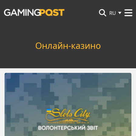
RU
Онлайн-казино