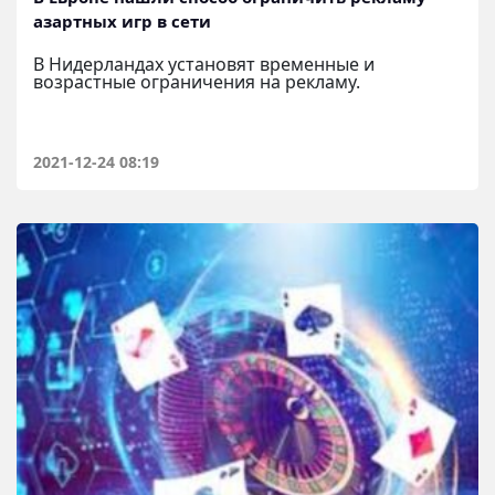
азартных игр в сети
В Нидерландах установят временные и
возрастные ограничения на рекламу.
2021-12-24 08:19