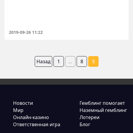
2019-09-26 11:22
Пагинация
Назад
1
…
8
9
записей
Новости
Гемблинг помогает
Мир
Наземный гемблинг
Онлайн-казино
Лотереи
Ответственная игра
Блог