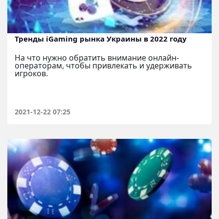
Тренды iGaming рынка Украины в 2022 году
На что нужно обратить внимание онлайн-
операторам, чтобы привлекать и удерживать
игроков.
2021-12-22 07:25