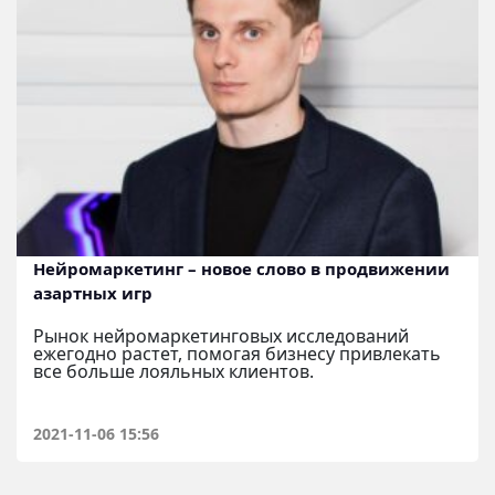
Нейромаркетинг – новое слово в продвижении
азартных игр
Рынок нейромаркетинговых исследований
ежегодно растет, помогая бизнесу привлекать
все больше лояльных клиентов.
2021-11-06 15:56