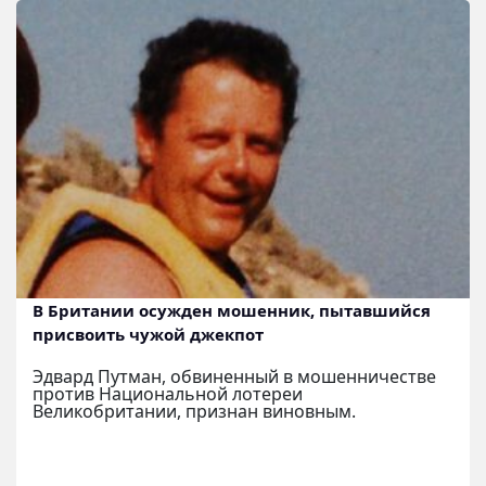
В Британии осужден мошенник, пытавшийся
присвоить чужой джекпот
Эдвард Путман, обвиненный в мошенничестве
против Национальной лотереи
Великобритании, признан виновным.