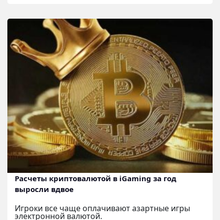
Расчеты криптовалютой в iGaming за год
выросли вдвое
Игроки все чаще оплачивают азартные игры
электронной валютой.