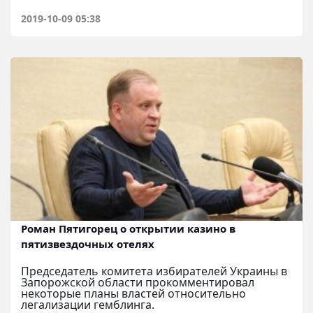
2019-10-09 05:38
Роман Пятигорец о открытии казино в
пятизвездочных отелях
Председатель комитета избирателей Украины в
Запорожской области прокомментировал
некоторые планы властей относительно
легализации гемблинга.