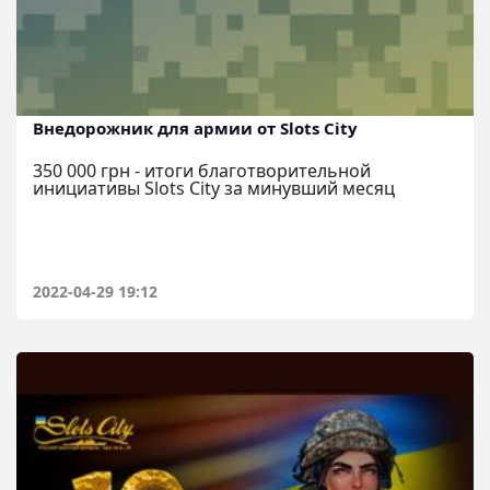
Внедорожник для армии от Slots City
350 000 грн - итоги благотворительной
инициативы Slots City за минувший месяц
2022-04-29 19:12