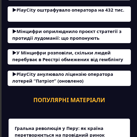
PlayCity оштрафувало оператора на 432 тис.
Мінцифри оприлюднило проєкт стратегії з
протидії лудоманії: що пропонують
У Мінцифри розповіли, скільки людей
перебуває в Реєстрі обмежених від гемблінгу
PlayCity анулювало ліцензію оператора
лотерей “Патріот” (оновлено)
ПОПУЛЯРНІ МАТЕРІАЛИ
Гральна революція у Перу: як країна
перетворюється на провідний ринок