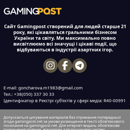
Сайт Gamingpost створений для людей старше 21
року, які цікавляться гральними бізнесом
України та світу. Ми максимально повно
висвітлюємо всі значущі і цікаві події, що
відбуваються в індустрії азартних ігор.
E-mail: goncharova.m1983@gmail.com
Тел.: +38(050) 337 30 33
Ідентифікатор в Реєстрі суб’єктів у сфері медіа: R40-00991
Допускається цитування матеріалів без отримання попередньої
згоди gamingpost.net за умови розміщення в тексті обов'язкового
посилання на gamingpost.net. Для інтернет-видань обов'язкове
розміщення прямим, відкритим для пошукових систем