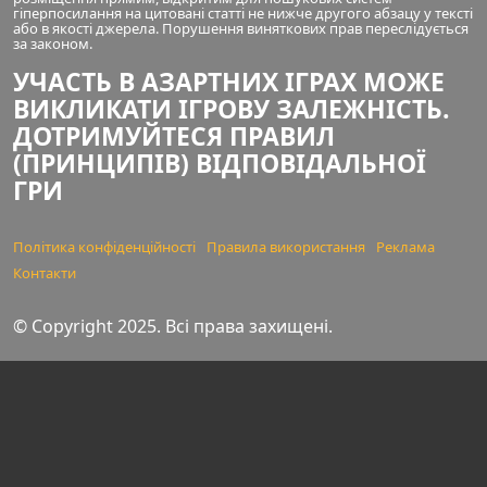
гіперпосилання на цитовані статті не нижче другого абзацу у тексті
або в якості джерела. Порушення виняткових прав переслідується
за законом.
УЧАСТЬ В АЗАРТНИХ ІГРАХ МОЖЕ
ВИКЛИКАТИ ІГРОВУ ЗАЛЕЖНІСТЬ.
ДОТРИМУЙТЕСЯ ПРАВИЛ
(ПРИНЦИПІВ) ВІДПОВІДАЛЬНОЇ
ГРИ
Політика конфіденційності
Правила використання
Реклама
Контакти
© Copyright 2025. Всі права захищені.