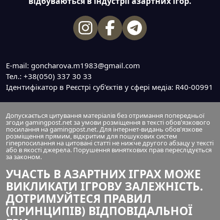
відбуваються в індустрії азартних ігор.
E-mail: goncharova.m1983@gmail.com
Тел.: +38(050) 337 30 33
Ідентифікатор в Реєстрі суб’єктів у сфері медіа: R40-00991
Допускається цитування матеріалів без отримання попередньої
згоди gamingpost.net за умови розміщення в тексті обов'язкового
посилання на gamingpost.net. Для інтернет-видань обов'язкове
розміщення прямим, відкритим для пошукових систем
гіперпосилання на цитовані статті не нижче другого абзацу у тексті
або в якості джерела. Порушення виняткових прав переслідується
за законом.
УЧАСТЬ В АЗАРТНИХ ІГРАХ МОЖЕ
ВИКЛИКАТИ ІГРОВУ ЗАЛЕЖНІСТЬ.
ДОТРИМУЙТЕСЯ ПРАВИЛ
(ПРИНЦИПІВ) ВІДПОВІДАЛЬНОЇ