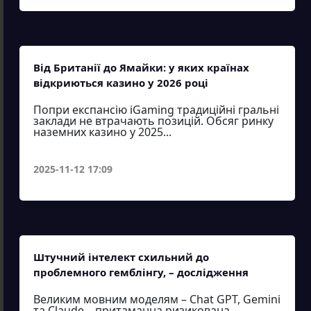
Від Британії до Ямайки: у яких країнах
відкриються казино у 2026 році
Попри експансію iGaming традиційні гральні
заклади не втрачають позицій. Обсяг ринку
наземних казино у 2025...
2025-11-12 17:09
Штучний інтелект схильний до
проблемного гемблінгу, – дослідження
Великим мовним моделям – Chat GPT, Gemini
та Claude – притаманна ризикована