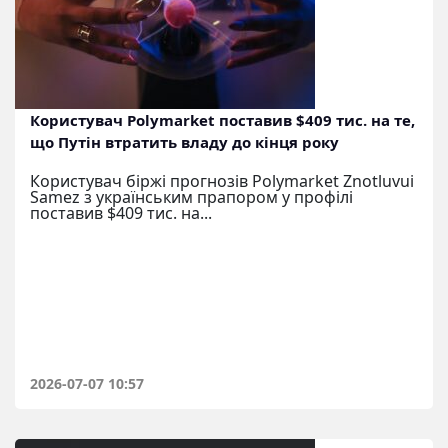
Користувач Polymarket поставив $409 тис. на те,
що Путін втратить владу до кінця року
Користувач біржі прогнозів Polymarket Znotluvui
Samez з українським прапором у профілі
поставив $409 тис. на...
2026-07-07 10:57