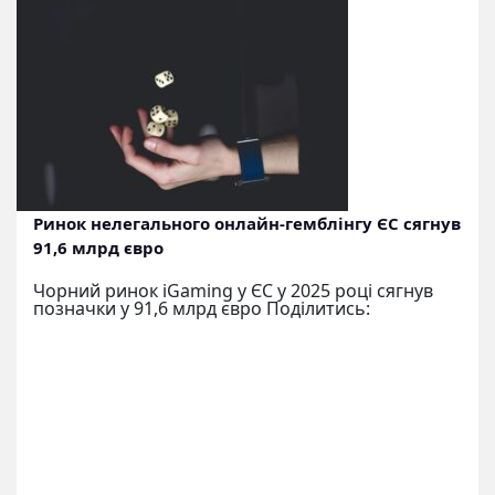
Ринок нелегального онлайн-гемблінгу ЄС сягнув
91,6 млрд євро
Чорний ринок iGaming у ЄС у 2025 році сягнув
позначки у 91,6 млрд євро Поділитись: