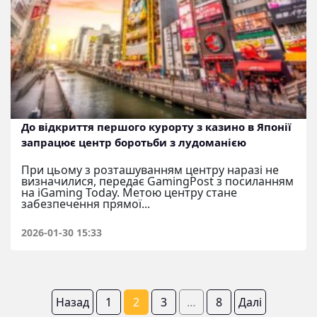
До відкриття першого курорту з казино в Японії
запрацює центр боротьби з лудоманією
При цьому з розташуванням центру наразі не
визначилися, передає GamingPost з посиланням
на iGaming Today. Метою центру стане
забезпечення прямої...
2026-01-30 15:33
Пагінація
Назад
1
2
3
…
8
Далі