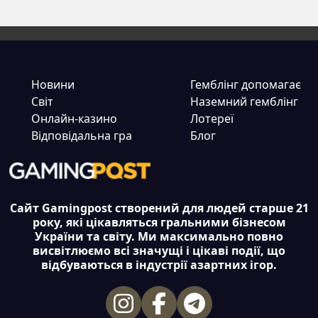
записів
Новини
Гемблінг допомагає
Світ
Наземний гемблінг
Онлайн-казино
Лотереї
Відповідальна гра
Блог
Сайт Gamingpost створений для людей старше 21
року, які цікавляться гральними бізнесом
України та світу. Ми максимально повно
висвітлюємо всі значущі і цікаві події, що
відбуваються в індустрії азартних ігор.