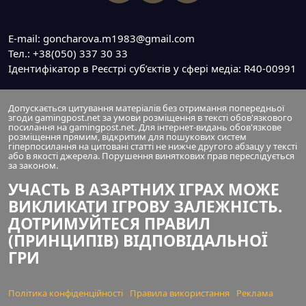
E-mail: goncharova.m1983@gmail.com
Тел.: +38(050) 337 30 33
Ідентифікатор в Реєстрі суб’єктів у сфері медіа: R40-00991
Допускається цитування матеріалів без отримання попередньої
згоди gamingpost.net за умови розміщення в тексті обов'язкового
посилання на gamingpost.net. Для інтернет-видань обов'язкове
розміщення прямим, відкритим для пошукових систем
гіперпосилання на цитовані статті не нижче другого абзацу у тексті
або в якості джерела. Порушення виняткових прав переслідується
за законом.
УЧАСТЬ В АЗАРТНИХ ІГРАХ МОЖЕ
ВИКЛИКАТИ ІГРОВУ ЗАЛЕЖНІСТЬ.
ДОТРИМУЙТЕСЯ ПРАВИЛ
(ПРИНЦИПІВ) ВІДПОВІДАЛЬНОЇ
ГРИ
Політика конфіденційності
Правила використання
Реклама